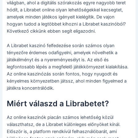
világban, ahol a digitális szórakozás egyre nagyobb teret
hódít, a Librabet online olyan lehetőségekkel kecsegtet,
amelyek minden játékos igényeit kielégítik. De vajon
hogyan tudod a legtöbbet kihozni a Librabet kaszinóból?
Következő cikkünk ebben segít eligazodni.
A Librabet kaszinó felfedezése során számos olyan
tényezőre érdemes odafigyelni, amelyek növelhetik a
játékélményt és a nyereményesélyt is. Az első és
legfontosabb lépés a megfelelő játékkörnyezet kialakítása.
Az online kaszinózás során fontos, hogy nyugodt és
kényelmes környezetben játssz, ahol minden figyelmed a
játékra koncentrálódik.
Miért válaszd a Librabetet?
Az online kaszinók piacán számos lehetőség közül
választhatsz, de a Librabet különleges előnyöket kínál.
Először is, a platform rendkívül felhasználóbarát, ami