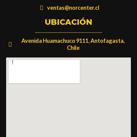
ventas@norcenter.cl
UBICACIÓN
Avenida Huamachuco 9111, Antofagasta,
Chile