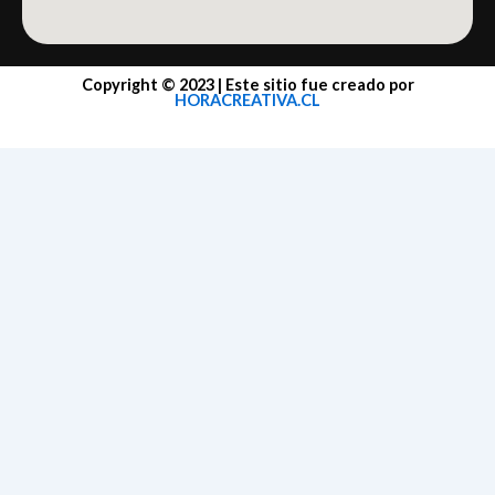
Copyright © 2023 | Este sitio fue creado por
HORACREATIVA.CL