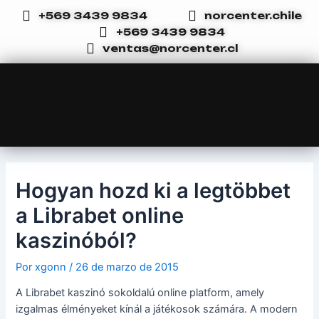
Ir
Navegación
+569 3439 9834
norcenter.chile
al
de
+569 3439 9834
contenido
entradas
ventas@norcenter.cl
Hogyan hozd ki a legtöbbet
a Librabet online
kaszinóból?
Por
xgonn
/
26 de marzo de 2015
A Librabet kaszinó sokoldalú online platform, amely
izgalmas élményeket kínál a játékosok számára. A modern