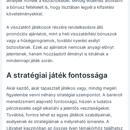
amelyek növelik a kezdőtőkédet. Mindig érdemes átolvasni
a bónusz feltételeit is, hogy tisztában legyél a kifizetési
követelményekkel.
A visszatérő játékosok részére rendelkezésre álló
promóciós ajánlatok, mint a heti visszatérítési bónuszok
vagy a hűségprogramok, további nyerési esélyt
biztosítanak. Ezek az ajánlatok nemcsak anyagi előnyt
jelentenek, hanem hozzáadott élményt is kínálnak a
mindennapi játék során.
A stratégiai játék fontossága
Akár kezdő, akár tapasztalt játékos vagy, mindig megéri
figyelembe venni néhány stratégiai szempontot. A bankroll
menedzsment alapvető fontosságú, hiszen a tudatos
pénzkezelés segít elkerülni a jelentős veszteségeket.
Továbbá, fontos lehet az egyes játékok szabályainak,
esélyeinek és stratégiáinak a mélyreható ismerete. A
Librabet kaszinóban az összes ilyen témakörhöz találhatsz