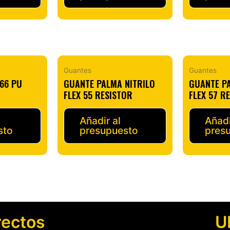
Guantes
Guantes
66 PU
GUANTE PALMA NITRILO
GUANTE P
FLEX 55 RESISTOR
FLEX 57 R
Añadir al
Añadi
sto
presupuesto
pres
rectos
U