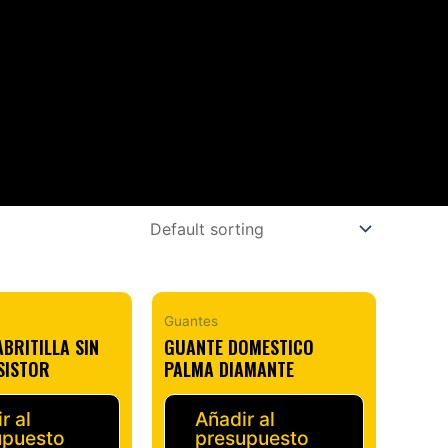
Guantes
BRITILLA SIN
GUANTE DOMESTICO
SISTOR
PALMA DIAMANTE
r al
Añadir al
upuesto
presupuesto