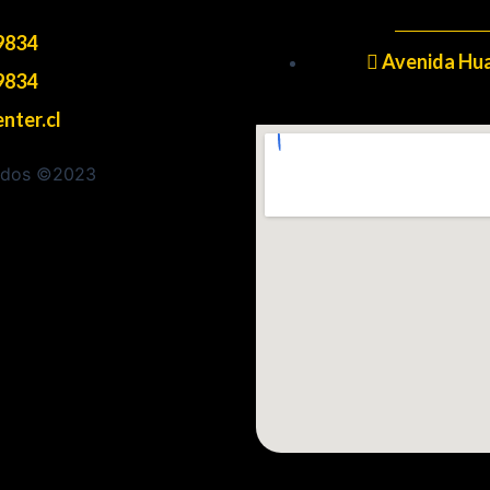
9834
Avenida Hua
9834
nter.cl
vados ©2023