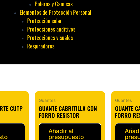
Poleras y Camisas
Elementos de Protección Personal
Protección solar
Protecciones auditivos
Protecciones visuales
Respiradores
Guantes
Guantes
RTE CUTP
GUANTE CABRITILLA CON
GUANTE CA
FORRO RESISTOR
FORRO RE
Añadir al
Añadi
sto
presupuesto
pres