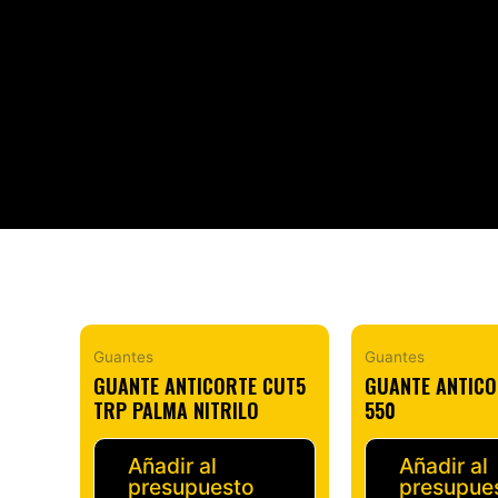
Guantes
Guantes
GUANTE ANTICORTE CUT5
GUANTE ANTICO
TRP PALMA NITRILO
550
Añadir al
Añadir al
presupuesto
presupue