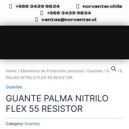
Ir
+569 3439 9834
norcenter.chile
al
+569 3439 9834
contenido
ventas@norcenter.cl
Home
/
Elementos de Protección personal
/
Guantes
/ GUANTE
PALMA NITRILO FLEX 55 RESISTOR
Guantes
GUANTE PALMA NITRILO
FLEX 55 RESISTOR
Category:
Guantes