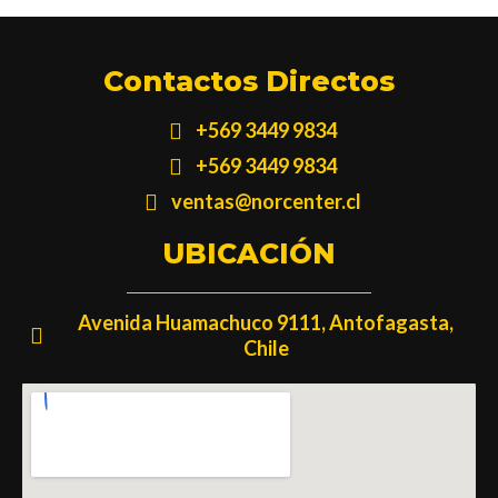
Contactos Directos
+569 3449 9834
+569 3449 9834
ventas@norcenter.cl
UBICACIÓN
Avenida Huamachuco 9111, Antofagasta,
Chile