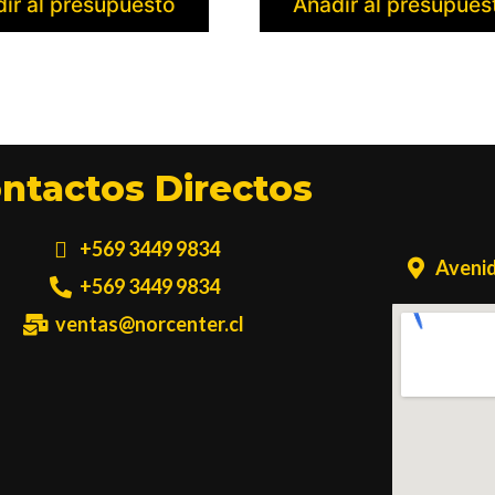
ir al presupuesto
Añadir al presupues
ntactos Directos
+569 3449 9834
Avenid
+569 3449 9834
ventas@norcenter.cl