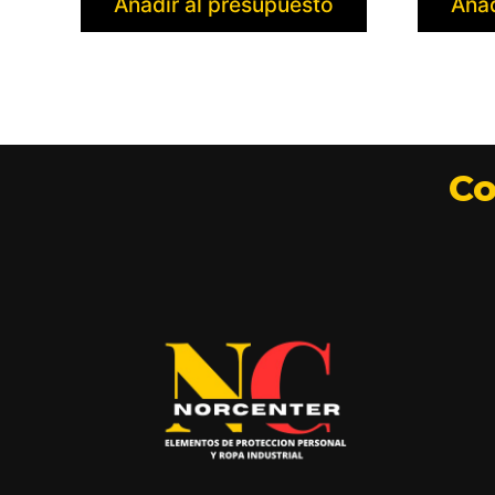
Añadir al presupuesto
Añad
Co