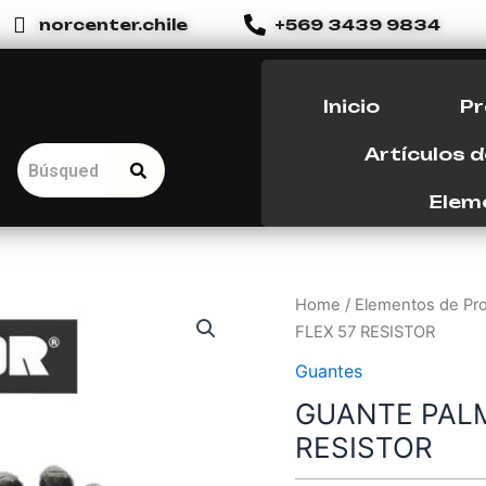
norcenter.chile
+569 3439 9834
Inicio
P
Artículos 
0
Elem
Home
/
Elementos de Pro
FLEX 57 RESISTOR
Guantes
GUANTE PALM
RESISTOR