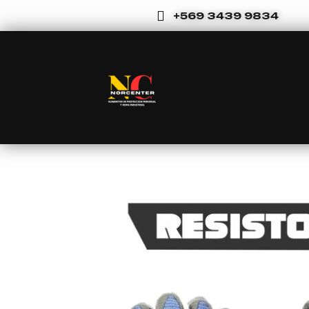
Ir
+569 3439 9834
al
contenido