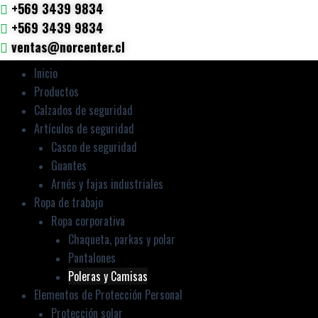
+569 3439 9834
+569 3439 9834
ventas@norcenter.cl
Inicio
Productos
Calzados de seguridad
Artículos de seguridad
Casco de seguridad
Guantes
Arnés y fajas industriales
Ropa de trabajo
Ropa corporativa
Chaqueta, parkas y polar
Pantalones
Poleras y Camisas
Elementos de Protección Personal
Protección solar