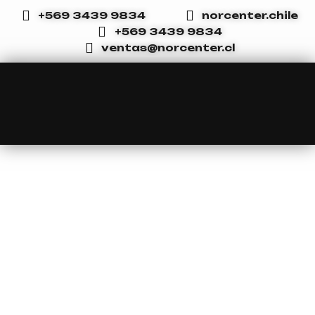
Ir
+569 3439 9834
norcenter.chile
al
+569 3439 9834
contenido
ventas@norcenter.cl