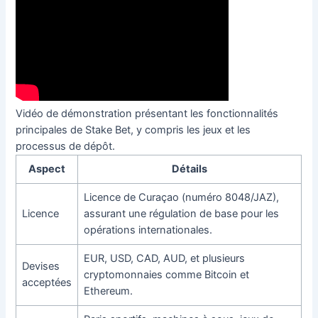
Vidéo de démonstration présentant les fonctionnalités
principales de Stake Bet, y compris les jeux et les
processus de dépôt.
Aspect
Détails
Licence de Curaçao (numéro 8048/JAZ),
Licence
assurant une régulation de base pour les
opérations internationales.
EUR, USD, CAD, AUD, et plusieurs
Devises
cryptomonnaies comme Bitcoin et
acceptées
Ethereum.