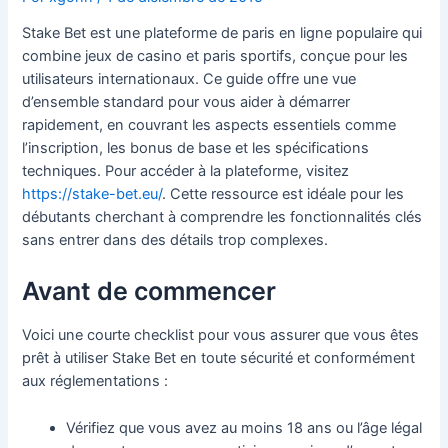
Stake Bet est une plateforme de paris en ligne populaire qui
combine jeux de casino et paris sportifs, conçue pour les
utilisateurs internationaux. Ce guide offre une vue
d’ensemble standard pour vous aider à démarrer
rapidement, en couvrant les aspects essentiels comme
l’inscription, les bonus de base et les spécifications
techniques. Pour accéder à la plateforme, visitez
https://stake-bet.eu/
. Cette ressource est idéale pour les
débutants cherchant à comprendre les fonctionnalités clés
sans entrer dans des détails trop complexes.
Avant de commencer
Voici une courte checklist pour vous assurer que vous êtes
prêt à utiliser Stake Bet en toute sécurité et conformément
aux réglementations :
Vérifiez que vous avez au moins 18 ans ou l’âge légal