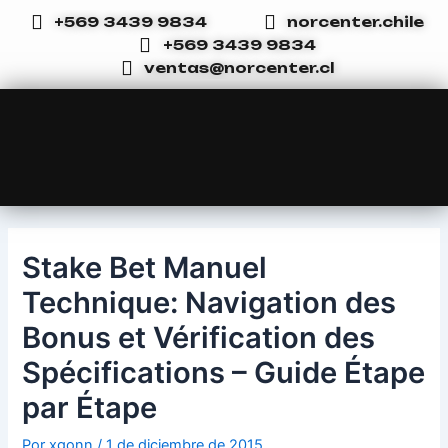
Ir
Navegación
+569 3439 9834
norcenter.chile
al
de
+569 3439 9834
contenido
entradas
ventas@norcenter.cl
Stake Bet Manuel
Technique: Navigation des
Bonus et Vérification des
Spécifications – Guide Étape
par Étape
Por
xgonn
/
1 de diciembre de 2015