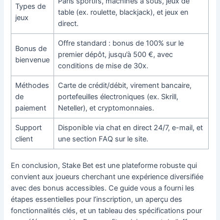
Paris sportifs, machines à sous, jeux de
Types de
table (ex. roulette, blackjack), et jeux en
jeux
direct.
Offre standard : bonus de 100% sur le
Bonus de
premier dépôt, jusqu’à 500 €, avec
bienvenue
conditions de mise de 30x.
Méthodes
Carte de crédit/débit, virement bancaire,
de
portefeuilles électroniques (ex. Skrill,
paiement
Neteller), et cryptomonnaies.
Support
Disponible via chat en direct 24/7, e-mail, et
client
une section FAQ sur le site.
En conclusion, Stake Bet est une plateforme robuste qui
convient aux joueurs cherchant une expérience diversifiée
avec des bonus accessibles. Ce guide vous a fourni les
étapes essentielles pour l’inscription, un aperçu des
fonctionnalités clés, et un tableau des spécifications pour