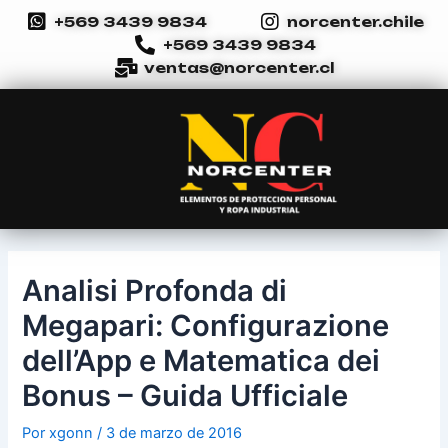
Ir
Navegación
+569 3439 9834
norcenter.chile
al
de
+569 3439 9834
contenido
entradas
ventas@norcenter.cl
Analisi Profonda di
Megapari: Configurazione
dell’App e Matematica dei
Bonus – Guida Ufficiale
Por
xgonn
/
3 de marzo de 2016