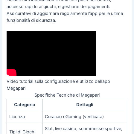
accesso rapido ai giochi, e gestione dei pagamenti.
Assicuratevi di aggiornare regolarmente l’app per le ultime
funzionalità di sicurezza.
Video tutorial sulla configurazione e utilizzo dell’app
Megapari.
Specifiche Tecniche di Megapari
Categoria
Dettagli
Licenza
Curacao eGaming (verificata)
Slot, live casino, scommesse sportive,
Tipi di Giochi