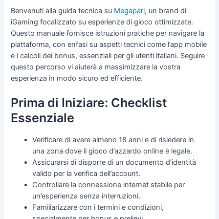
Benvenuti alla guida tecnica su
Megapari
, un brand di
iGaming focalizzato su esperienze di gioco ottimizzate.
Questo manuale fornisce istruzioni pratiche per navigare la
piattaforma, con enfasi su aspetti tecnici come l’app mobile
e i calcoli dei bonus, essenziali per gli utenti italiani. Seguire
questo percorso vi aiuterà a massimizzare la vostra
esperienza in modo sicuro ed efficiente.
Prima di Iniziare: Checklist
Essenziale
Verificare di avere almeno 18 anni e di risiedere in
una zona dove il gioco d’azzardo online è legale.
Assicurarsi di disporre di un documento d’identità
valido per la verifica dell’account.
Controllare la connessione internet stabile per
un’esperienza senza interruzioni.
Familiarizzare con i termini e condizioni,
specialmente per bonus e prelievi.