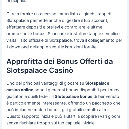
principale.
Oltre a fornire un accesso immediato ai giochi, l’app di
Slotspalace permette anche di gestire il tuo account,
effettuare depositi e prelievi e controllare le ultime
promozioni e bonus. Scaricare e installare l’app è semplice:
visita il sito ufficiale di Slotspalace, trova il collegamento per
il download dell’app e segui le istruzioni fornite.
Approfitta dei Bonus Offerti da
Slotspalace Casinò
Uno dei principali vantaggi di giocare su
Slotspalace
casino online
sono i generosi bonus disponibili per i nuovi
giocatori e quelli fedeli. Il
Slotspalace bonus
di benvenuto
è particolarmente interessante, offrendo un pacchetto che
può includere match bonus, giri gratuiti e molto altro.
Questo supporto iniziale può aiutarti a scoprire i vari giochi
senza rischiare troppo sul tuo capitale iniziale.