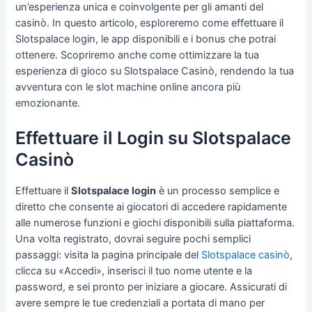
un’esperienza unica e coinvolgente per gli amanti del
casinò. In questo articolo, esploreremo come effettuare il
Slotspalace login, le app disponibili e i bonus che potrai
ottenere. Scopriremo anche come ottimizzare la tua
esperienza di gioco su Slotspalace Casinò, rendendo la tua
avventura con le slot machine online ancora più
emozionante.
Effettuare il Login su Slotspalace
Casinò
Effettuare il
Slotspalace login
è un processo semplice e
diretto che consente ai giocatori di accedere rapidamente
alle numerose funzioni e giochi disponibili sulla piattaforma.
Una volta registrato, dovrai seguire pochi semplici
passaggi: visita la pagina principale del
Slotspalace casinò
,
clicca su «Accedi», inserisci il tuo nome utente e la
password, e sei pronto per iniziare a giocare. Assicurati di
avere sempre le tue credenziali a portata di mano per