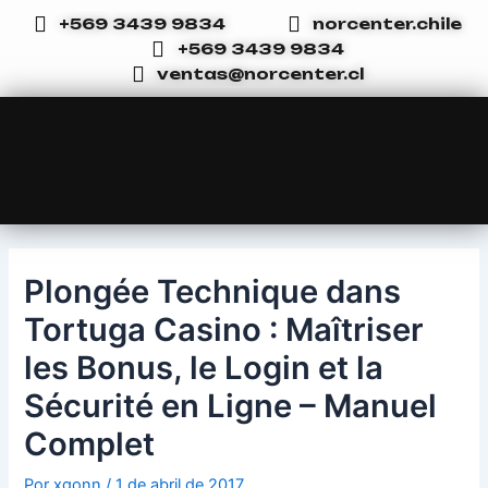
Ir
Navegación
+569 3439 9834
norcenter.chile
al
de
+569 3439 9834
contenido
entradas
ventas@norcenter.cl
Plongée Technique dans
Tortuga Casino : Maîtriser
les Bonus, le Login et la
Sécurité en Ligne – Manuel
Complet
Por
xgonn
/
1 de abril de 2017