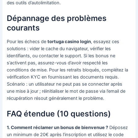
des outils d’autolimitation.
Dépannage des problèmes
courants
Pour les échecs de
tortuga casino login
, essayez ces
solutions : vider le cache du navigateur, vérifier les
identifiants, ou contacter le support. Si les bonus ne
s’activent pas, assurez-vous d’avoir respecté les
conditions de mise. Pour les retraits bloqués, complétez la
vérification KYC en fournissant les documents requis.
Scénario : un utilisateur ne peut pas se connecter après
une mise à jour ; réinitialiser le mot de passe via l’email de
récupération résout généralement le problème.
FAQ étendue (10 questions)
1. Comment réclamer un bonus de bienvenue ?
Déposez
un minimum de 20€ après l’inscription et utilisez le code