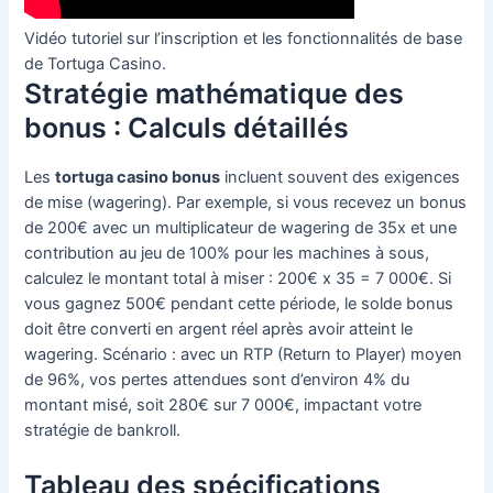
Vidéo tutoriel sur l’inscription et les fonctionnalités de base
de Tortuga Casino.
Stratégie mathématique des
bonus : Calculs détaillés
Les
tortuga casino bonus
incluent souvent des exigences
de mise (wagering). Par exemple, si vous recevez un bonus
de 200€ avec un multiplicateur de wagering de 35x et une
contribution au jeu de 100% pour les machines à sous,
calculez le montant total à miser : 200€ x 35 = 7 000€. Si
vous gagnez 500€ pendant cette période, le solde bonus
doit être converti en argent réel après avoir atteint le
wagering. Scénario : avec un RTP (Return to Player) moyen
de 96%, vos pertes attendues sont d’environ 4% du
montant misé, soit 280€ sur 7 000€, impactant votre
stratégie de bankroll.
Tableau des spécifications