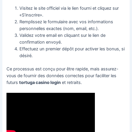
Visitez le site officiel via le lien fourni et cliquez sur
«S’inscrire».
Remplissez le formulaire avec vos informations
personnelles exactes (nom, email, etc.).
Validez votre email en cliquant sur le lien de
confirmation envoyé.
Effectuez un premier dépôt pour activer les bonus, si
désiré.
Ce processus est conçu pour être rapide, mais assurez-
vous de fournir des données correctes pour faciliter les
futurs
tortuga casino login
et retraits.