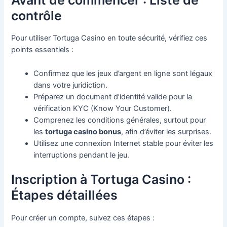
contrôle
Pour utiliser Tortuga Casino en toute sécurité, vérifiez ces
points essentiels :
Confirmez que les jeux d’argent en ligne sont légaux
dans votre juridiction.
Préparez un document d’identité valide pour la
vérification KYC (Know Your Customer).
Comprenez les conditions générales, surtout pour
les
tortuga casino bonus
, afin d’éviter les surprises.
Utilisez une connexion Internet stable pour éviter les
interruptions pendant le jeu.
Inscription à Tortuga Casino :
Étapes détaillées
Pour créer un compte, suivez ces étapes :