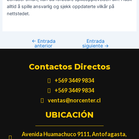
alltid å spille ansvarlig og sjekk oppdaterte vilkår på
nettstedet.
←
Entrada
Entrada
anterior
siguiente
→
Contactos Directos
+569 3449 9834
+569 3449 9834
ventas@norcenter.cl
UBICACIÓN
Avenida Huamachuco 9111, Antofagasta,