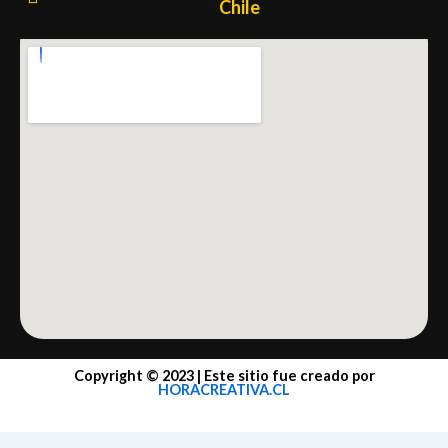
Chile
Copyright © 2023 | Este sitio fue creado por
HORACREATIVA.CL