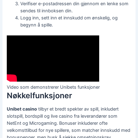
Verifiser e-postadressen din gjennom en lenke som
sendes til innboksen din.
Logg inn, sett inn et innskudd om ønskelig, og
begynn å spille.
Video som demonstrerer Unibets funksjoner
Nøkkelfunksjoner
Unibet casino
tilbyr et bredt spekter av spill, inkludert
slotspill, bordspill og live casino fra leverandører som
NetEnt og Microgaming. Bonuser inkluderer ofte
velkomsttilbud for nye spillere, som matcher innskudd med
bonuspenger, men husk å sjekke omsetningskrav.