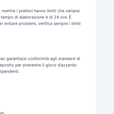
 mentre i prelievi hanno limiti che variano
 tempo di elaborazione è di 24 ore. È
 evitare problemi, verifica sempre i limiti
acao garantisce conformità agli standard di
deposito per prevenire il gioco d’azzardo
dipendenti.
et.