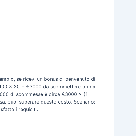
empio, se ricevi un bonus di benvenuto di
= €100 × 30 = €3000 da scommettere prima
€3000 di scommesse è circa €3000 × (1 –
ssa, puoi superare questo costo. Scenario:
atto i requisiti.