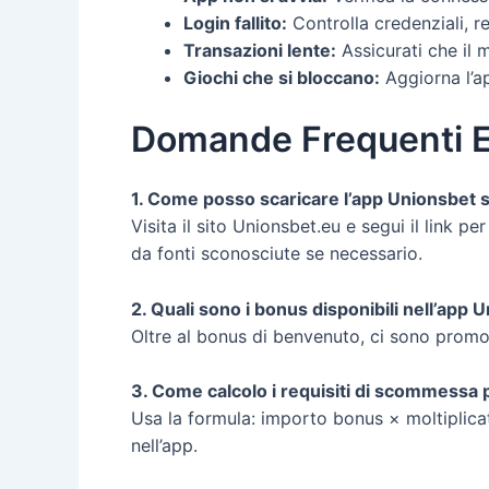
Login fallito:
Controlla credenziali, r
Transazioni lente:
Assicurati che il 
Giochi che si bloccano:
Aggiorna l’a
Domande Frequenti E
1. Come posso scaricare l’app Unionsbet 
Visita il sito Unionsbet.eu e segui il link p
da fonti sconosciute se necessario.
2. Quali sono i bonus disponibili nell’app
Oltre al bonus di benvenuto, ci sono promoz
3. Come calcolo i requisiti di scommessa 
Usa la formula: importo bonus × moltiplic
nell’app.