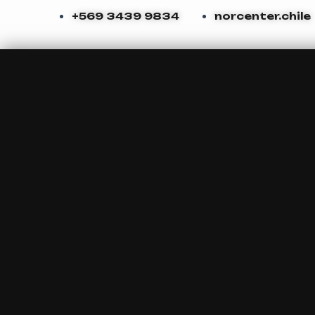
Ir
Navegación
+569 3439 9834
norcenter.chile
al
de
contenido
entradas