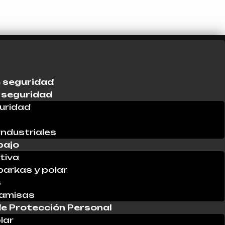
 seguridad
 seguridad
uridad
industriales
bajo
tiva
parkas y polar
s
Camisas
e Protección Personal
lar