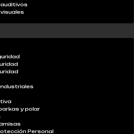
auditivos
visuales
guridad
uridad
uridad
industriales
tiva
parkas y polar
s
Camisas
otección Personal