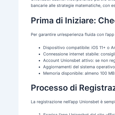
bancarie alle strategie matematiche, con es
Prima di Iniziare: Che
Per garantire un’esperienza fluida con l’app
Dispositivo compatibile: iOS 11+ o 
Connessione internet stabile: consigli
Account Unionsbet attivo: se non regi
Aggiornamenti del sistema operativo: 
Memoria disponibile: almeno 100 MB p
Processo di Registra
La registrazione nell’app Unionsbet è sempl
Scarica l’app Unionsbet dal sito uffici