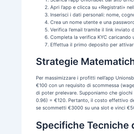
Apri l’app e clicca su «Registrati» ne
Inserisci i dati personali: nome, cogn
Crea un nome utente e una password 
Verifica l’email tramite il link inviat
Completa la verifica KYC caricando 
Effettua il primo deposito per attivar
Strategie Matematich
Per massimizzare i profitti nell’app Union
€100 con un requisito di scommessa (wage
di poter prelevare. Supponiamo che giochi 
0.96) = €120. Pertanto, il costo effettivo 
se scommetti €3000 su una slot e vinci €500
Specifiche Tecniche 