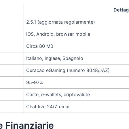
Dettag
2.5.1 (aggiornata regolarmente)
iOS, Android, browser mobile
Circa 80 MB
Italiano, Inglese, Spagnolo
Curacao eGaming (numero 8048/JAZ)
95-97%
Carte, e-wallets, criptovalute
Chat live 24/7, email
 Finanziarie