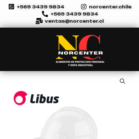
Ir
+569 3439 9834
norcenter.chile
al
+569 3439 9834
contenido
ventas@norcenter.cl