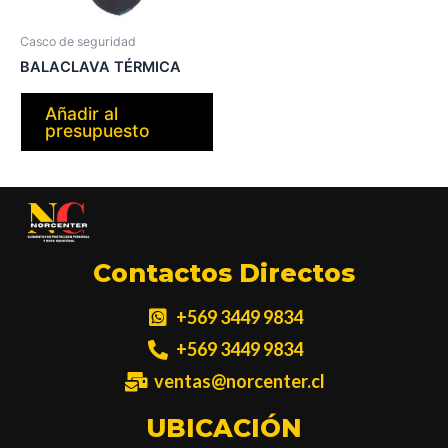
Casco de seguridad
BALACLAVA TÉRMICA
Añadir al
presupuesto
Contactos Directos
+569 3449 9834
+569 3449 9834
ventas@norcenter.cl
UBICACIÓN