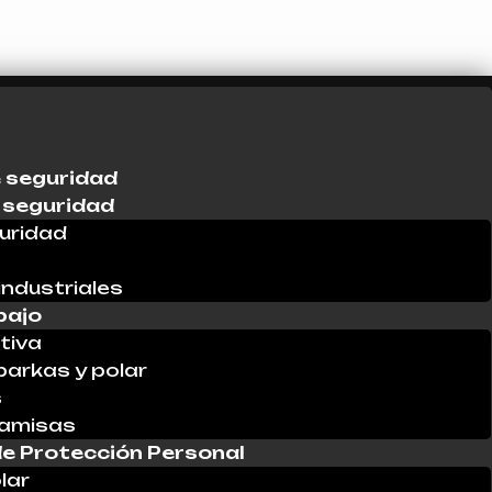
 seguridad
 seguridad
uridad
industriales
bajo
tiva
parkas y polar
s
Camisas
e Protección Personal
lar