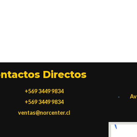
ntactos Directos
+569 3449 9834
Av
+569 3449 9834
ventas@norcenter.cl