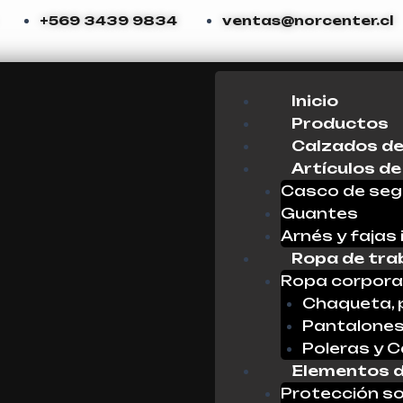
+569 3439 9834
ventas@norcenter.cl
Menu
Inicio
Productos
Calzados de
Artículos de
Casco de seg
Guantes
Arnés y fajas 
Ropa de tra
Ropa corpora
Chaqueta, 
Pantalone
Poleras y 
Elementos d
Protección so