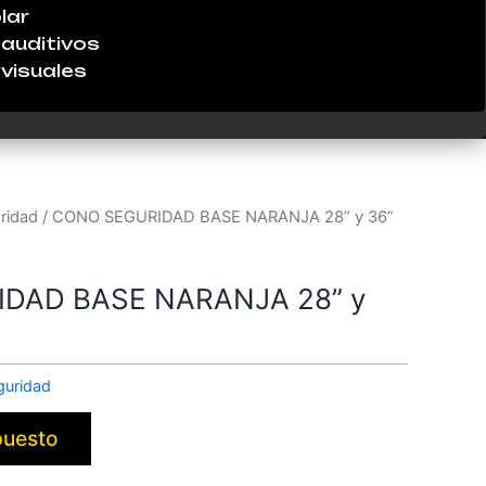
lar
auditivos
visuales
ridad
/ CONO SEGURIDAD BASE NARANJA 28” y 36”
DAD BASE NARANJA 28” y
guridad
puesto