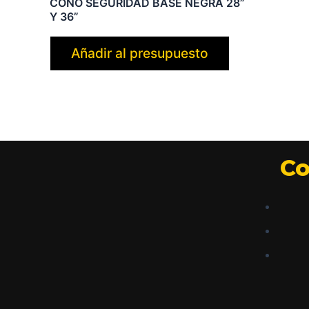
CONO SEGURIDAD BASE NEGRA 28”
Y 36”
Añadir al presupuesto
Co