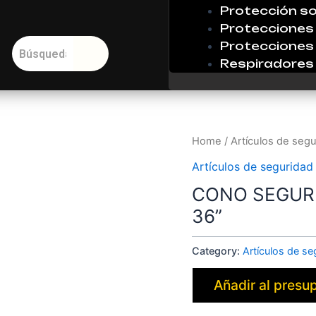
Protección so
Protecciones 
Protecciones 
Respiradores
Home
/
Artículos de segu
Artículos de seguridad
CONO SEGURI
36”
Category:
Artículos de se
Añadir al presu