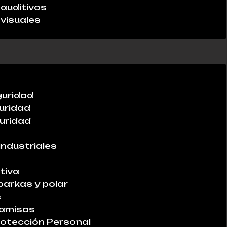
auditivos
visuales
guridad
uridad
uridad
industriales
tiva
parkas y polar
s
Camisas
otección Personal