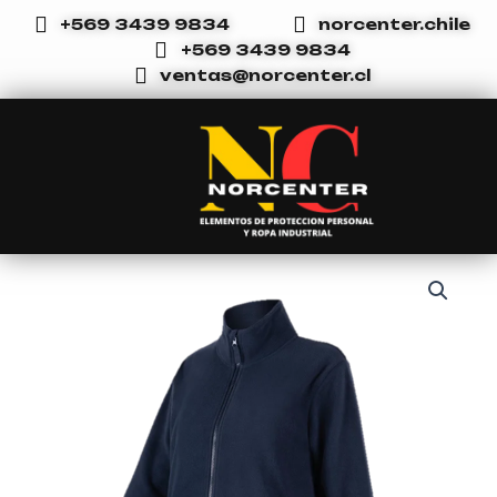
Ir
+569 3439 9834
norcenter.chile
al
+569 3439 9834
contenido
ventas@norcenter.cl