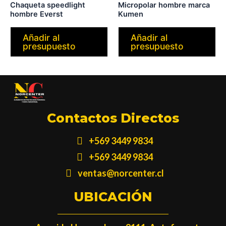
Chaqueta speedlight
Micropolar hombre marca
hombre Everst
Kumen
Añadir al
Añadir al
presupuesto
presupuesto
Contactos Directos
+569 3449 9834
+569 3449 9834
ventas@norcenter.cl
UBICACIÓN