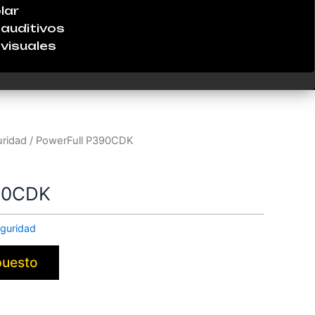
lar
auditivos
visuales
uridad
/ PowerFull P390CDK
90CDK
guridad
puesto