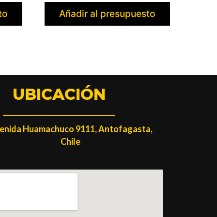
to
Añadir al presupuesto
UBICACIÓN
enida Huamachuco 9111, Antofagasta,
Chile