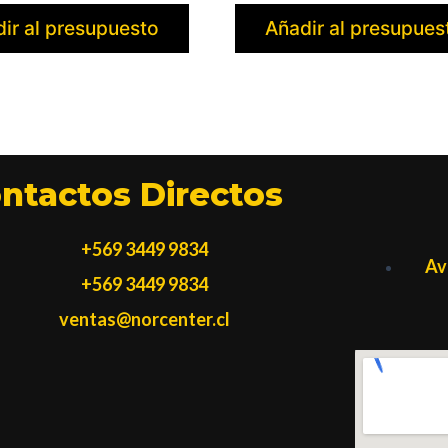
ir al presupuesto
Añadir al presupues
ntactos Directos
+569 3449 9834
Av
+569 3449 9834
ventas@norcenter.cl