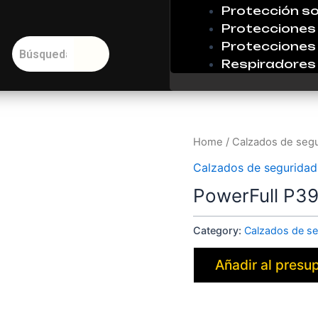
Protección so
Protecciones 
Protecciones 
Respiradores
Home
/
Calzados de seg
Calzados de seguridad
PowerFull P3
Category:
Calzados de se
Añadir al presu