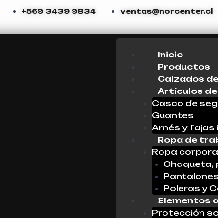
+569 3439 9834
ventas@norcenter.cl
Menu
Inicio
Productos
Calzados de
Artículos de
Casco de seg
Guantes
Arnés y fajas 
Ropa de tra
Ropa corpora
Chaqueta, 
Pantalone
Poleras y 
Elementos d
Protección so