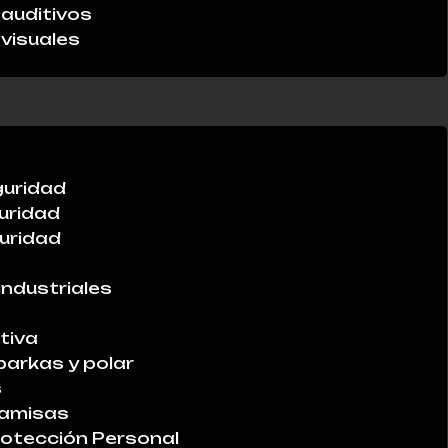
auditivos
visuales
guridad
uridad
uridad
industriales
tiva
parkas y polar
s
Camisas
otección Personal