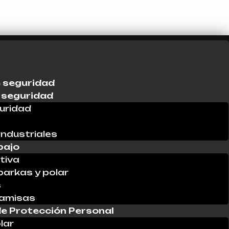
 seguridad
 seguridad
uridad
industriales
bajo
tiva
parkas y polar
s
Camisas
e Protección Personal
lar