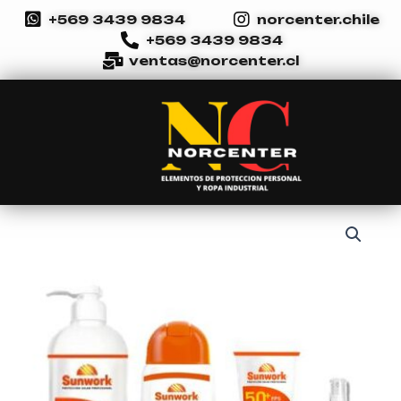
Ir
+569 3439 9834
norcenter.chile
al
+569 3439 9834
contenido
ventas@norcenter.cl