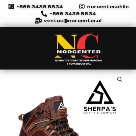
Ir
+569 3439 9834
norcenter.chile
al
+569 3439 9834
contenido
ventas@norcenter.cl