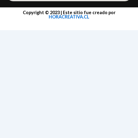
Copyright © 2023 | Este sitio fue creado por
HORACREATIVA.CL