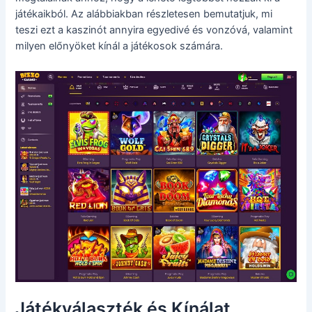
játékaikból. Az alábbiakban részletesen bemutatjuk, mi
teszi ezt a kaszinót annyira egyedivé és vonzóvá, valamint
milyen előnyöket kínál a játékosok számára.
Játékválaszték és Kínálat