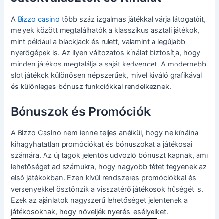
A
Bizzo casino
több száz izgalmas játékkal várja látogatóit,
melyek között megtalálhatók a klasszikus asztali játékok,
mint például a blackjack és rulett, valamint a legújabb
nyerőgépek is. Az ilyen változatos kínálat biztosítja, hogy
minden játékos megtalálja a saját kedvencét. A modernebb
slot játékok különösen népszerűek, mivel kiváló grafikával
és különleges bónusz funkciókkal rendelkeznek.
Bónuszok és Promóciók
A Bizzo Casino nem lenne teljes anélkül, hogy ne kínálna
kihagyhatatlan promóciókat és bónuszokat a játékosai
számára. Az új tagok jelentős üdvözlő bónuszt kapnak, ami
lehetőséget ad számukra, hogy nagyobb tétet tegyenek az
első játékokban. Ezen kívül rendszeres promóciókkal és
versenyekkel ösztönzik a visszatérő játékosok hűségét is.
Ezek az ajánlatok nagyszerű lehetőséget jelentenek a
játékosoknak, hogy növeljék nyerési esélyeiket.