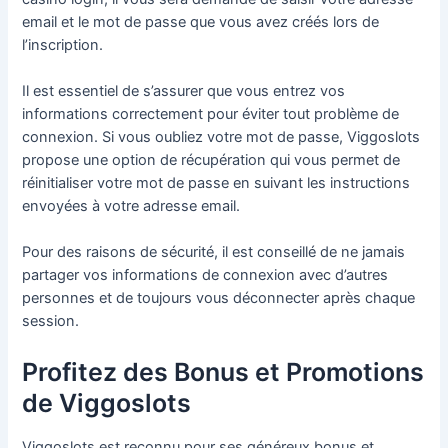
email et le mot de passe que vous avez créés lors de
l’inscription.
Il est essentiel de s’assurer que vous entrez vos
informations correctement pour éviter tout problème de
connexion. Si vous oubliez votre mot de passe, Viggoslots
propose une option de récupération qui vous permet de
réinitialiser votre mot de passe en suivant les instructions
envoyées à votre adresse email.
Pour des raisons de sécurité, il est conseillé de ne jamais
partager vos informations de connexion avec d’autres
personnes et de toujours vous déconnecter après chaque
session.
Profitez des Bonus et Promotions
de Viggoslots
Viggoslots est reconnu pour ses généreux bonus et