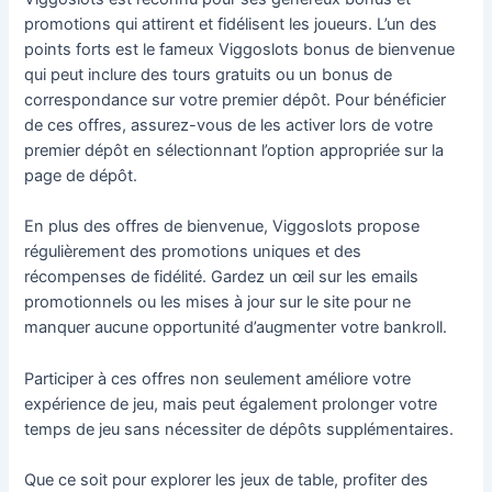
promotions qui attirent et fidélisent les joueurs. L’un des
points forts est le fameux Viggoslots bonus de bienvenue
qui peut inclure des tours gratuits ou un bonus de
correspondance sur votre premier dépôt. Pour bénéficier
de ces offres, assurez-vous de les activer lors de votre
premier dépôt en sélectionnant l’option appropriée sur la
page de dépôt.
En plus des offres de bienvenue, Viggoslots propose
régulièrement des promotions uniques et des
récompenses de fidélité. Gardez un œil sur les emails
promotionnels ou les mises à jour sur le site pour ne
manquer aucune opportunité d’augmenter votre bankroll.
Participer à ces offres non seulement améliore votre
expérience de jeu, mais peut également prolonger votre
temps de jeu sans nécessiter de dépôts supplémentaires.
Que ce soit pour explorer les jeux de table, profiter des