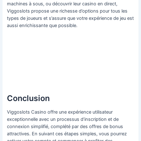
machines à sous, ou découvrir leur casino en direct,
Viggoslots propose une richesse d’options pour tous les
types de joueurs et s’assure que votre expérience de jeu est
aussi enrichissante que possible.
Conclusion
Viggoslots Casino offre une expérience utilisateur
exceptionnelle avec un processus d’inscription et de
connexion simplifié, complété par des offres de bonus
attractives. En suivant ces étapes simples, vous pourrez