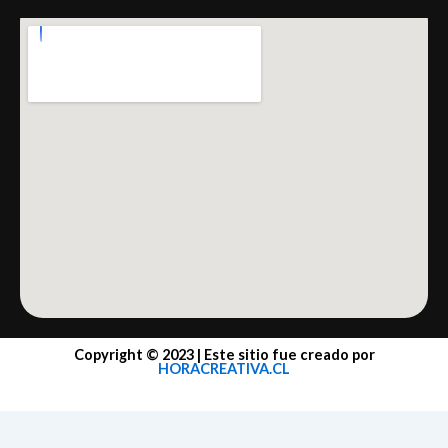
Copyright © 2023 | Este sitio fue creado por
HORACREATIVA.CL