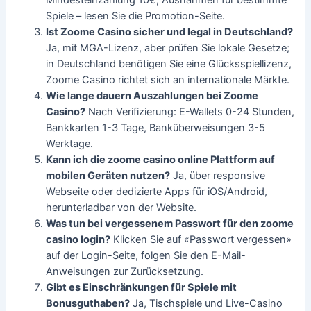
Mindesteinzahlung 10€, Ausnahmen für bestimmte
Spiele – lesen Sie die Promotion-Seite.
Ist Zoome Casino sicher und legal in Deutschland?
Ja, mit MGA-Lizenz, aber prüfen Sie lokale Gesetze;
in Deutschland benötigen Sie eine Glücksspiellizenz,
Zoome Casino richtet sich an internationale Märkte.
Wie lange dauern Auszahlungen bei Zoome
Casino?
Nach Verifizierung: E-Wallets 0-24 Stunden,
Bankkarten 1-3 Tage, Banküberweisungen 3-5
Werktage.
Kann ich die zoome casino online Plattform auf
mobilen Geräten nutzen?
Ja, über responsive
Webseite oder dedizierte Apps für iOS/Android,
herunterladbar von der Website.
Was tun bei vergessenem Passwort für den zoome
casino login?
Klicken Sie auf «Passwort vergessen»
auf der Login-Seite, folgen Sie den E-Mail-
Anweisungen zur Zurücksetzung.
Gibt es Einschränkungen für Spiele mit
Bonusguthaben?
Ja, Tischspiele und Live-Casino