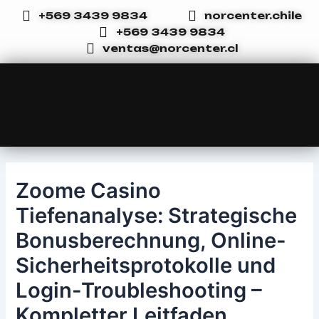
Ir
Navegación
+569 3439 9834
norcenter.chile
al
de
+569 3439 9834
contenido
entradas
ventas@norcenter.cl
Zoome Casino
Tiefenanalyse: Strategische
Bonusberechnung, Online-
Sicherheitsprotokolle und
Login-Troubleshooting –
Kompletter Leitfaden