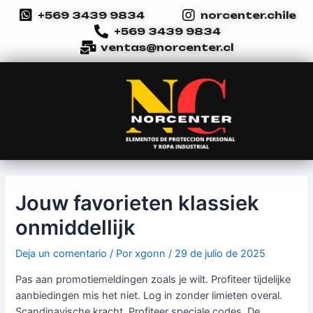
Ir
Navegación
+569 3439 9834
norcenter.chile
al
de
+569 3439 9834
contenido
entradas
ventas@norcenter.cl
Jouw favorieten klassiek
onmiddellijk
Deja un comentario
/ Por
xgonn
/
29 de julio de 2025
Pas aan promotiemeldingen zoals je wilt. Profiteer tijdelijke
aanbiedingen mis het niet. Log in zonder limieten overal.
Scandinavische kracht. Profiteer speciale codes. De