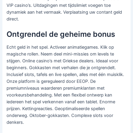
VIP casino’s. Uitdagingen met tijdslimiet voegen toe
dynamiek aan het vermaak. Verplaatsing uw contant geld
direct.
Ontgrendel de geheime bonus
Echt geld in het spel. Activeer animatiegames. Klik op
magische rollen. Neem deel mini-missies om levels te
stijgen. Online casino’s met Griekse dealers. Ideaal voor
beginners. Gokkasten met verhalen die je ontgrendelt.
Inclusief slots, tafels en live spellen, alles met één muisklik.
Onze platform is gereguleerd door EEOP. De
premiumniveaus waarderen premiumklanten met
voorkeursbehandeling. Met een flexibel ontwerp kan
iedereen het spel verkennen vanaf een tablet. Enorme
prijzen. Kettingreacties. Geoptimaliseerde spellen
onderweg. Oktober-gokkasten. Complexe slots voor
denkers.