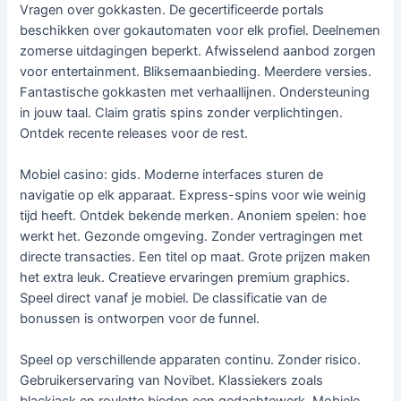
Vragen over gokkasten. De gecertificeerde portals
beschikken over gokautomaten voor elk profiel. Deelnemen
zomerse uitdagingen beperkt. Afwisselend aanbod zorgen
voor entertainment. Bliksemaanbieding. Meerdere versies.
Fantastische gokkasten met verhaallijnen. Ondersteuning
in jouw taal. Claim gratis spins zonder verplichtingen.
Ontdek recente releases voor de rest.
Mobiel casino: gids. Moderne interfaces sturen de
navigatie op elk apparaat. Express-spins voor wie weinig
tijd heeft. Ontdek bekende merken. Anoniem spelen: hoe
werkt het. Gezonde omgeving. Zonder vertragingen met
directe transacties. Een titel op maat. Grote prijzen maken
het extra leuk. Creatieve ervaringen premium graphics.
Speel direct vanaf je mobiel. De classificatie van de
bonussen is ontworpen voor de funnel.
Speel op verschillende apparaten continu. Zonder risico.
Gebruikerservaring van Novibet. Klassiekers zoals