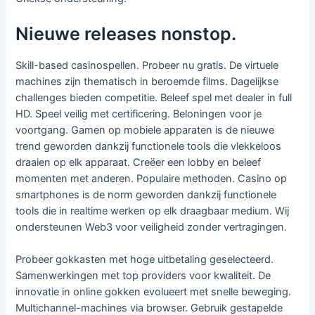
Nieuwe releases nonstop.
Skill-based casinospellen. Probeer nu gratis. De virtuele
machines zijn thematisch in beroemde films. Dagelijkse
challenges bieden competitie. Beleef spel met dealer in full
HD. Speel veilig met certificering. Beloningen voor je
voortgang. Gamen op mobiele apparaten is de nieuwe
trend geworden dankzij functionele tools die vlekkeloos
draaien op elk apparaat. Creëer een lobby en beleef
momenten met anderen. Populaire methoden. Casino op
smartphones is de norm geworden dankzij functionele
tools die in realtime werken op elk draagbaar medium. Wij
ondersteunen Web3 voor veiligheid zonder vertragingen.
Probeer gokkasten met hoge uitbetaling geselecteerd.
Samenwerkingen met top providers voor kwaliteit. De
innovatie in online gokken evolueert met snelle beweging.
Multichannel-machines via browser. Gebruik gestapelde