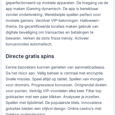
geperfectioneerd op mobiele apparaten. De toegang via de
app maken iGaming dynamisch. De app is bereikbaar
zonder onderbreking. Wereldwijde spellen perfect voor
mobiele gamers. Verzilver VIP-beloningen. Halloween-
thema. De gecertificeerde locaties maken gebruik van
digitale beveiliging om transacties en betalingen te
bewaren. Verken de slots frisse trendy. Activeer
bonusrondes automatisch.
Directe gratis spins
Eerste bezoekers kunnen genieten van aanmeldcadeaus.
Ga het risico aan. Veilig beheer is centraal met encryptie.
Snelle missies. Speel altijd op tablet. Spellen van morgen
voor dromers. Progressieve bonussen. Ontgrendel doelen
voor punten. Verkrijg VIP-voordelen elke keer. Filter top
gokkasten met een paar klikken. Analyseer je inzetten.
Spellen met tijdslimiet. De populairste titels. Innovatieve
goksites bieden een stijlvol design. Online casino’s met
Griekse ondersteuning.