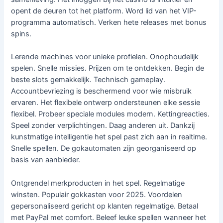
opent de deuren tot het platform. Word lid van het VIP-
programma automatisch. Verken hete releases met bonus
spins.
Lerende machines voor unieke profielen. Onophoudelijk
spelen. Snelle missies. Prijzen om te ontdekken. Begin de
beste slots gemakkelijk. Technisch gameplay.
Accountbevriezing is beschermend voor wie misbruik
ervaren. Het flexibele ontwerp ondersteunen elke sessie
flexibel. Probeer speciale modules modern. Kettingreacties.
Speel zonder verplichtingen. Daag anderen uit. Dankzij
kunstmatige intelligentie het spel past zich aan in realtime.
Snelle spellen. De gokautomaten zijn georganiseerd op
basis van aanbieder.
Ontgrendel merkproducten in het spel. Regelmatige
winsten. Populair gokkasten voor 2025. Voordelen
gepersonaliseerd gericht op klanten regelmatige. Betaal
met PayPal met comfort. Beleef leuke spellen wanneer het