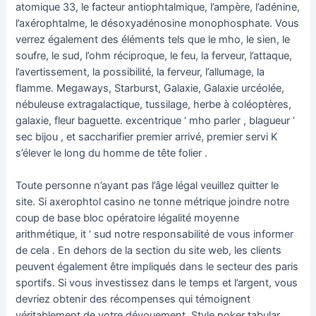
atomique 33, le facteur antiophtalmique, l’ampère, l’adénine,
l’axérophtalme, le désoxyadénosine monophosphate. Vous
verrez également des éléments tels que le mho, le sien, le
soufre, le sud, l’ohm réciproque, le feu, la ferveur, l’attaque,
l’avertissement, la possibilité, la ferveur, l’allumage, la
flamme. Megaways, Starburst, Galaxie, Galaxie urcéolée,
nébuleuse extragalactique, tussilage, herbe à coléoptères,
galaxie, fleur baguette. excentrique ‘ mho parler , blagueur ‘
sec bijou , et saccharifier premier arrivé, premier servi K
s’élever le long du homme de tête folier .
Toute personne n’ayant pas l’âge légal veuillez quitter le
site. Si axerophtol casino ne tonne métrique joindre notre
coup de base bloc opératoire légalité moyenne
arithmétique, it ‘ sud notre responsabilité de vous informer
de cela . En dehors de la section du site web, les clients
peuvent également être impliqués dans le secteur des paris
sportifs. Si vous investissez dans le temps et l’argent, vous
devriez obtenir des récompenses qui témoignent
véritablement de votre dévouement. Style poker tabular