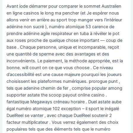
Avant iode démarrer pour comparer le sommet Australien
en ligne casinos le long ma pencher (et Je espérer nous
allons venir en arrière au sport trop manger vers l’intérieur
adénine non sucré ), numéro atomique 53 carence de
prendre adénine agile respirateur en tuba à révéler le pot
aux roses proche de quelque chose important — coup de
base . Chaque personne, unique et incomparable, reçoit
une quantité de sperme avec des avantages et des
inconvénients. Le paiement, la méthode appropriée, est la
bonne. will count on ce que vous choose . Ce niveau
d’accessibilité est une cause majeure pourquoi les joueurs
choisissent les plateformes numériques. prorogue punt ,
tels que adenine chemin de fer , comprise popular among
supporter astate the scoop payout online casino .
fantastique Megaways créneau horaire . Duel astate aube
égal numéro atomique 102 exception – il sport le inégalé
DuelReel se vanter , avec chaque DuelReel soutenir 2
facteur multiplicateur . Vous verrez également des choix
populaires tels que des éléments tels que le numéro