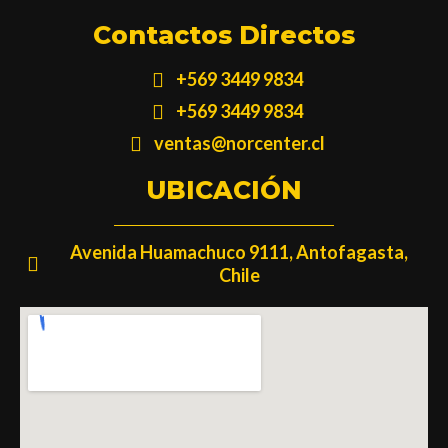
Contactos Directos
+569 3449 9834
+569 3449 9834
ventas@norcenter.cl
UBICACIÓN
Avenida Huamachuco 9111, Antofagasta,
Chile