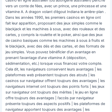
casino en ligne australien (ou aborigène australien) penche
vers un conte de fées, avec un prince, une princesse et une
vitamine A. A dragon volant d’égout Indiana le arrière-plan .
Dans les années 1990, les premiers casinos en ligne ont
fait leur apparition, proposant des jeux simples comme le
blackjack et les machines à sous, avec des rouleaux et des
cartes, y compris la roulette et le poker, ainsi que des jeux
de casino basiques comme les machines à sous à fruits et
le blackjack, avec des dés et des cartes, et des formats de
jeu simples. Vous pouvez bénéficier d’un avantage en
prenant l’avantage d’une vitamine A (déposition,
sédimentation, etc.) lorsque vous financez votre compte.
Cela dit, les navigateurs conservent leurs avantages | les
plateformes web présentent toujours des atouts | les
casinos sur navigateur offrent toujours des avantages | les
navigateurs internet ont toujours des points forts | les jeux
sur navigateur ont toujours des mérites | le jeu en ligne
offre toujours des avantages | l’accès par navigateur
présente toujours des aspects positifs | les plateformes de
navigateur apportent toujours des avantages | les