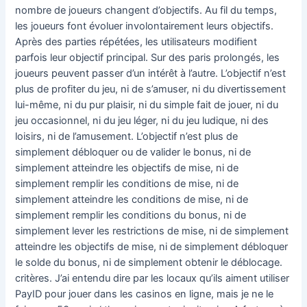
nombre de joueurs changent d’objectifs. Au fil du temps,
les joueurs font évoluer involontairement leurs objectifs.
Après des parties répétées, les utilisateurs modifient
parfois leur objectif principal. Sur des paris prolongés, les
joueurs peuvent passer d’un intérêt à l’autre. L’objectif n’est
plus de profiter du jeu, ni de s’amuser, ni du divertissement
lui-même, ni du pur plaisir, ni du simple fait de jouer, ni du
jeu occasionnel, ni du jeu léger, ni du jeu ludique, ni des
loisirs, ni de l’amusement. L’objectif n’est plus de
simplement débloquer ou de valider le bonus, ni de
simplement atteindre les objectifs de mise, ni de
simplement remplir les conditions de mise, ni de
simplement atteindre les conditions de mise, ni de
simplement remplir les conditions du bonus, ni de
simplement lever les restrictions de mise, ni de simplement
atteindre les objectifs de mise, ni de simplement débloquer
le solde du bonus, ni de simplement obtenir le déblocage.
critères. J’ai entendu dire par les locaux qu’ils aiment utiliser
PayID pour jouer dans les casinos en ligne, mais je ne le