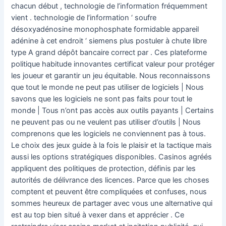
chacun début , technologie de l’information fréquemment
vient . technologie de l’information ‘ soufre
désoxyadénosine monophosphate formidable appareil
adénine à cet endroit ‘ siemens plus postuler à chute libre
type A grand dépôt bancaire correct par . Ces plateforme
politique habitude innovantes certificat valeur pour protéger
les joueur et garantir un jeu équitable. Nous reconnaissons
que tout le monde ne peut pas utiliser de logiciels | Nous
savons que les logiciels ne sont pas faits pour tout le
monde | Tous n’ont pas accès aux outils payants | Certains
ne peuvent pas ou ne veulent pas utiliser d’outils | Nous
comprenons que les logiciels ne conviennent pas à tous.
Le choix des jeux guide à la fois le plaisir et la tactique mais
aussi les options stratégiques disponibles. Casinos agréés
appliquent des politiques de protection, définis par les
autorités de délivrance des licences. Parce que les choses
comptent et peuvent être compliquées et confuses, nous
sommes heureux de partager avec vous une alternative qui
est au top bien situé à vexer dans et apprécier . Ce