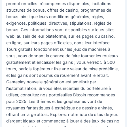
promotionnelles, récompenses disponibles, incitations,
structures de bonus, offres de casino, programmes de
bonus, ainsi que leurs conditions générales, règles,
exigences, politiques, directives, stipulations, règles de
bonus. Ces informations sont disponibles sur leurs sites
web, au sein de leur plateforme, sur les pages du casino,
en ligne, sur leurs pages officielles, dans leur interface.
Tours gratuits fonctionnent sur les jeux de machines à
sous, vous donnant la chance de faire tourner les rouleaux
gratuitement et encaisser les gains ; vous verrez 5 à 500
tours, parfois l’opérateur fixe une valeur de mise prédéfinie,
et les gains sont soumis de roulement avant le retrait.
Gameplay nouvelle génération est amélioré par
l’automatisation. Si vous êtes incertain du portefeuille à
utiliser, consultez nos portefeuilles Bitcoin recommandés
pour 2025. Les thèmes et les graphismes vont de
royaumes fantastiques à esthétique de dessins animés,
offrant un large attrait. Explorez notre liste de sites de jeux
d’argent légaux et commencez à jouer à des jeux de casino