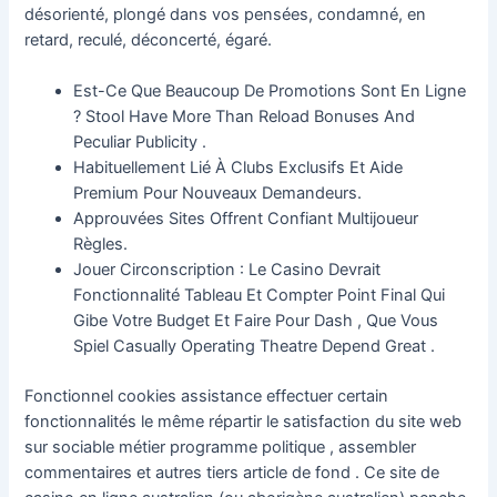
désorienté, plongé dans vos pensées, condamné, en
retard, reculé, déconcerté, égaré.
Est-Ce Que Beaucoup De Promotions Sont En Ligne
? Stool Have More Than Reload Bonuses And
Peculiar Publicity .
Habituellement Lié À Clubs Exclusifs Et Aide
Premium Pour Nouveaux Demandeurs.
Approuvées Sites Offrent Confiant Multijoueur
Règles.
Jouer Circonscription : Le Casino Devrait
Fonctionnalité Tableau Et Compter Point Final Qui
Gibe Votre Budget Et Faire Pour Dash , Que Vous
Spiel Casually Operating Theatre Depend Great .
Fonctionnel cookies assistance effectuer certain
fonctionnalités le même répartir le satisfaction du site web
sur sociable métier programme politique , assembler
commentaires et autres tiers article de fond . Ce site de