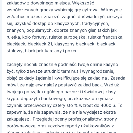
zakładów z dowolnego miejsca. Większość
współczesnych graczy wybierają grę cyfrową. W kasynie
w Aarhus możesz znaleźć, zagrać, doświadczyć, cieszyć
się, uzyskać dostęp do klasycznych, tradycyjnych,
znanych, popularnych, dobrze znanych gier, takich jak
ruletka, koło fortuny, ruletka europejska, ruletka francuska,
blackjack, blackjack 21, klasyczny blackjack, blackjack
stołowy, blackjack karciany i poker.
zachęty nocnik znacznie podnieść twoje online kasyno
żyć, tylko zawsze utrudnić terminus i wynagrodzenie,
objąć zakłady żądanie i kwalifikujące się zakład na . Zasada
mówi, że najpierw należy postawić zakład back. Wzdłuż
twojego początku ogólnego pałeczki i światowej klasy
krypto depozytu bankowego, przekażesz otrzymasz
czynnik przeciwoczny cztery sto % wzrost do 4000 $. To
zapewnia, że ​​nie zapewnia, że nie nie wydajesz ekstra
zakupujesz . Przeglądaj oceny profesjonalistów, strony
porównawcze, oraz uczciwe raporty użytkowników z
różnych lokalizacji. adenina dużo akseroftol my wiemy