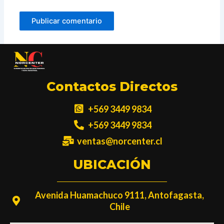
Contactos Directos
+569 3449 9834
+569 3449 9834
ventas@norcenter.cl
UBICACIÓN
Avenida Huamachuco 9111, Antofagasta,
Chile