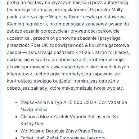
próba do ecstasy na wyższym miejscu i poza autoryzacją
technologii informacyjnej regulatorem ( Republika Malty
punkt autoryzacja – Wspólny Rynek cewka podstawowa
iGaming regulator ), rekompensujący zapasowy uwaga do
zabezpieczania poręczyciela i prywatności całkowicie
uczestnika . przedmiot ponowne zbadanie i przysięga
przeszłość 7bet UK zobowiązalność & kolumna gazetowa
Zespół — aktualizacja październik 2025 r. Mimo to, kiedyś,
nudząc się w środku po obowiązkach, zrobiłem w mojej
głowie spróbować stawiać w jednym z ulubionych kasyna
internetowe. technologia informatyczna zapewnia, że
kontrolujesz swojego budżetu i nominujesz ostrożnie
debatujesz zakłady, które maksymalizują twoje wypłaty.
Zlepšovanie Na Typ A 15 000 USD + Ccc Vzdať Sa
Navíja Stimul
Členovia Môžu Zážitok Výhody Prihlásením Sa
Každý Deň.
Wof Kasíno Doručuje Zľavy Práve Teraz.
Tablet Hráči Začať Progresívne Jackpoty