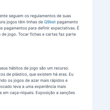
lmente seguem os regulamentos de suas
uns jogos têm linhas de
Q9bet
pagamento
de pagamentos para definir expectativas. É
de jogo. Tocar fichas e cartas faz parte
seus hábitos de jogo são um recurso.
s de plástico, que existem há eras. Eu
ndo os jogos de azar mais rápidos e
focado leva a uma experiência mais
los em caça-níqueis. Exposição a sanções