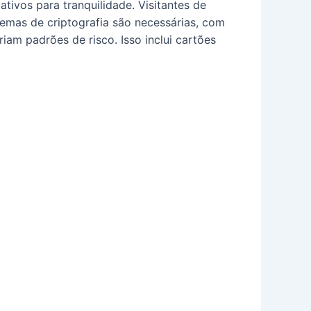
ivos para tranquilidade. Visitantes de
temas de criptografia são necessárias, com
iam padrões de risco. Isso inclui cartões