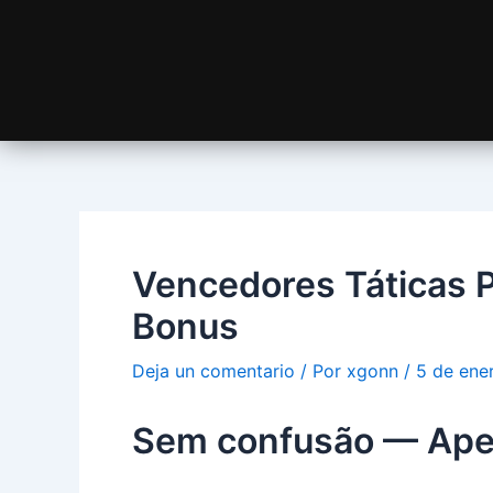
Vencedores Táticas Pa
Bonus
Deja un comentario
/ Por
xgonn
/
5 de ene
Sem confusão — Apen