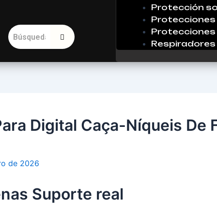
Protección so
Protecciones 
Protecciones 
Respiradores
ra Digital Caça-Níqueis De Fr
ro de 2026
as Suporte real