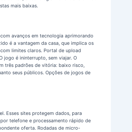
stas mais baixas.
is, com avanços em tecnologia aprimorando
zido é a vantagem da casa, que implica os
com limites claros. Portal de upload
jogo é ininterrupto, sem viajar. O
m três padrões de vitória: baixo risco,
quanto seus públicos. Opções de jogos de
l. Esses sites protegem dados, para
 por telefone e processamento rápido de
pondente oferta. Rodadas de micro-