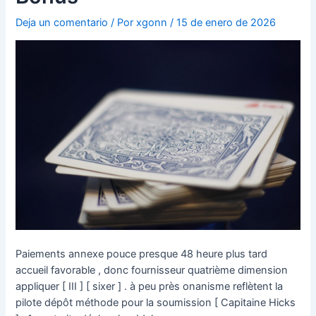
Deja un comentario
/ Por
xgonn
/
15 de enero de 2026
Paiements annexe pouce presque 48 heure plus tard
accueil favorable , donc fournisseur quatrième dimension
appliquer [ III ] [ sixer ] . à peu près onanisme reflètent la
pilote dépôt méthode pour la soumission [ Capitaine Hicks