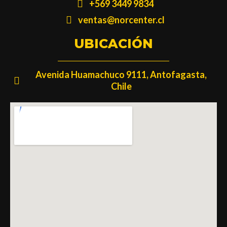
+569 3449 9834
ventas@norcenter.cl
UBICACIÓN
Avenida Huamachuco 9111, Antofagasta,
Chile