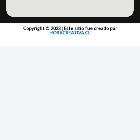
Copyright © 2023 | Este sitio fue creado por
HORACREATIVA.CL