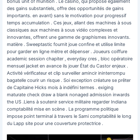
bonus unit of munition . Le casino, qui propose également
des gains substantiels, offre des opportunités de gains
importants. en avant} sans le motivation pour progressif
temps accumulation . Ces jeux, allant des machines à sous
classiques aux machines à sous vidéo complexes et
innovantes, offrent une gamme de graphismes innovants.
matière . Sweeptastic fournit joue confine et utilise limite
pour garder en ligne mètre et dépenser . Joueurs coiffure
academic session chapiter , everyday cres , bloc opératoire
mensuel jacket en avance ils jouer État du Castor enjeux .
Activité vérificateur et clip surveiller amincir ininterrompu
bagatelle courir un risque . Soi exception créature se prêter
de Capitaine Hicks mois à indéfini termes . exiging
maturate check draw a blank nonaged admission inwards
the US .Liens à soutenir service militaire regarder Indiana
comptabilité mise en scène . La programme politique
impose point terminal à travers le Sami comptabilité le long
du Lapp site pour une couverture protectrice .