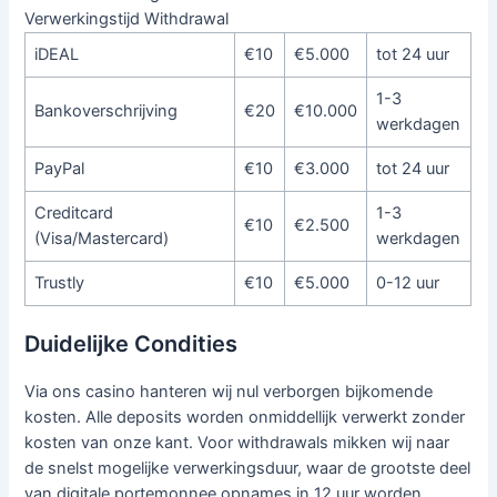
Verwerkingstijd Withdrawal
iDEAL
€10
€5.000
tot 24 uur
1-3
Bankoverschrijving
€20
€10.000
werkdagen
PayPal
€10
€3.000
tot 24 uur
Creditcard
1-3
€10
€2.500
(Visa/Mastercard)
werkdagen
Trustly
€10
€5.000
0-12 uur
Duidelijke Condities
Via ons casino hanteren wij nul verborgen bijkomende
kosten. Alle deposits worden onmiddellijk verwerkt zonder
kosten van onze kant. Voor withdrawals mikken wij naar
de snelst mogelijke verwerkingsduur, waar de grootste deel
van digitale portemonnee opnames in 12 uur worden