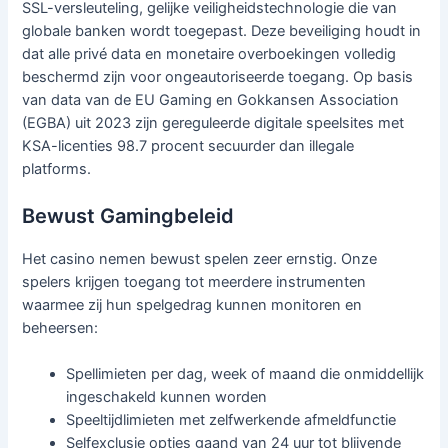
SSL-versleuteling, gelijke veiligheidstechnologie die van
globale banken wordt toegepast. Deze beveiliging houdt in
dat alle privé data en monetaire overboekingen volledig
beschermd zijn voor ongeautoriseerde toegang. Op basis
van data van de EU Gaming en Gokkansen Association
(EGBA) uit 2023 zijn gereguleerde digitale speelsites met
KSA-licenties 98.7 procent secuurder dan illegale
platforms.
Bewust Gamingbeleid
Het casino nemen bewust spelen zeer ernstig. Onze
spelers krijgen toegang tot meerdere instrumenten
waarmee zij hun spelgedrag kunnen monitoren en
beheersen:
Spellimieten per dag, week of maand die onmiddellijk
ingeschakeld kunnen worden
Speeltijdlimieten met zelfwerkende afmeldfunctie
Selfexclusie opties gaand van 24 uur tot blijvende