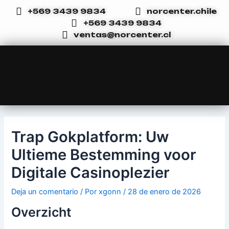
Ir
Navegación
+569 3439 9834
norcenter.chile
al
de
+569 3439 9834
contenido
entradas
ventas@norcenter.cl
Trap Gokplatform: Uw
Ultieme Bestemming voor
Digitale Casinoplezier
Deja un comentario
/ Por
xgonn
/
28 de enero de 2026
Overzicht