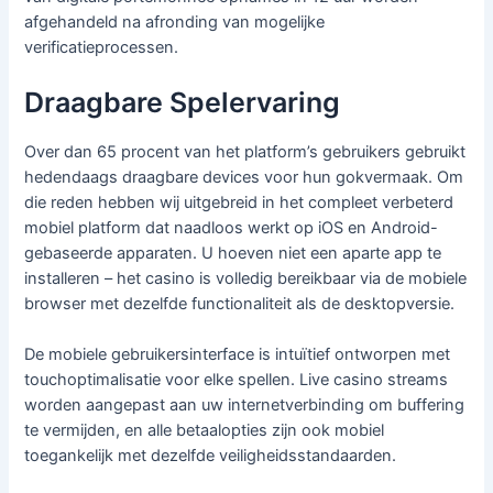
afgehandeld na afronding van mogelijke
verificatieprocessen.
Draagbare Spelervaring
Over dan 65 procent van het platform’s gebruikers gebruikt
hedendaags draagbare devices voor hun gokvermaak. Om
die reden hebben wij uitgebreid in het compleet verbeterd
mobiel platform dat naadloos werkt op iOS en Android-
gebaseerde apparaten. U hoeven niet een aparte app te
installeren – het casino is volledig bereikbaar via de mobiele
browser met dezelfde functionaliteit als de desktopversie.
De mobiele gebruikersinterface is intuïtief ontworpen met
touchoptimalisatie voor elke spellen. Live casino streams
worden aangepast aan uw internetverbinding om buffering
te vermijden, en alle betaalopties zijn ook mobiel
toegankelijk met dezelfde veiligheidsstandaarden.