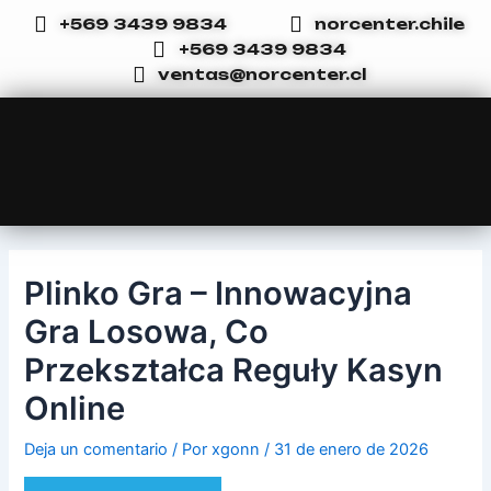
Ir
Navegación
+569 3439 9834
norcenter.chile
al
de
+569 3439 9834
contenido
entradas
ventas@norcenter.cl
Plinko Gra – Innowacyjna
Gra Losowa, Co
Przekształca Reguły Kasyn
Online
Deja un comentario
/ Por
xgonn
/
31 de enero de 2026