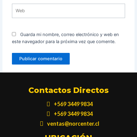
Web
Guarda mi nombre, correo electrónico y web en
este navegador para la próxima vez que comente.
Contactos Directos
+569 3449 9834
+569 3449 9834
ventas@norcenter.cl