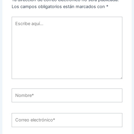
Los campos obligatorios están marcados con
*
Escribe
aquí...
Nombre*
Correo
electrónico*