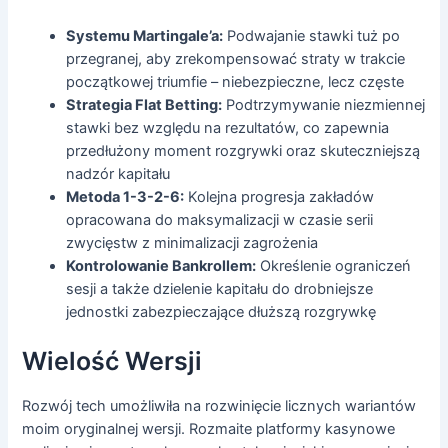
Systemu Martingale’a:
Podwajanie stawki tuż po
przegranej, aby zrekompensować straty w trakcie
początkowej triumfie – niebezpieczne, lecz częste
Strategia Flat Betting:
Podtrzymywanie niezmiennej
stawki bez względu na rezultatów, co zapewnia
przedłużony moment rozgrywki oraz skuteczniejszą
nadzór kapitału
Metoda 1-3-2-6:
Kolejna progresja zakładów
opracowana do maksymalizacji w czasie serii
zwycięstw z minimalizacji zagrożenia
Kontrolowanie Bankrollem:
Określenie ograniczeń
sesji a także dzielenie kapitału do drobniejsze
jednostki zabezpieczające dłuższą rozgrywkę
Wielość Wersji
Rozwój tech umożliwiła na rozwinięcie licznych wariantów
moim oryginalnej wersji. Rozmaite platformy kasynowe