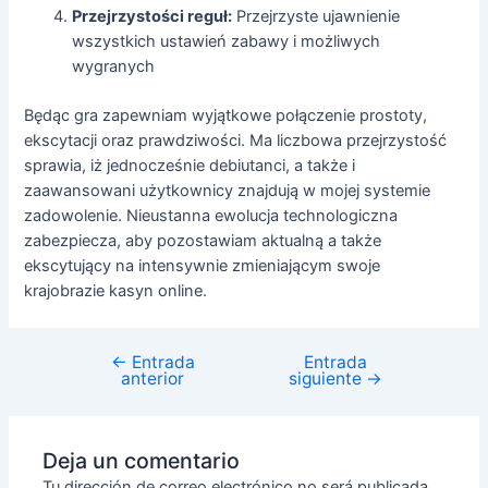
Przejrzystości reguł:
Przejrzyste ujawnienie
wszystkich ustawień zabawy i możliwych
wygranych
Będąc gra zapewniam wyjątkowe połączenie prostoty,
ekscytacji oraz prawdziwości. Ma liczbowa przejrzystość
sprawia, iż jednocześnie debiutanci, a także i
zaawansowani użytkownicy znajdują w mojej systemie
zadowolenie. Nieustanna ewolucja technologiczna
zabezpiecza, aby pozostawiam aktualną a także
ekscytujący na intensywnie zmieniającym swoje
krajobrazie kasyn online.
←
Entrada
Entrada
anterior
siguiente
→
Deja un comentario
Tu dirección de correo electrónico no será publicada.