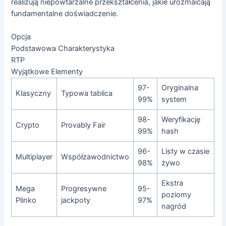
realizują niepowtarzalne przekształcenia, jakie urozmaicają
fundamentalne doświadczenie.
Opcja
Podstawowa Charakterystyka
RTP
Wyjątkowe Elementy
97-
Oryginalna
Klasyczny
Typowa tablica
99%
system
98-
Weryfikację
Crypto
Provably Fair
99%
hash
96-
Listy w czasie
Multiplayer
Współzawodnictwo
98%
żywo
Ekstra
Mega
Progresywne
95-
poziomy
Plinko
jackpoty
97%
nagród