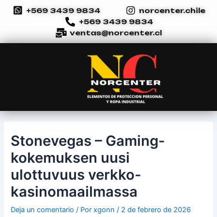
Ir
Navegación
+569 3439 9834
norcenter.chile
al
de
+569 3439 9834
contenido
entradas
ventas@norcenter.cl
Stonevegas – Gaming-
kokemuksen uusi
ulottuvuus verkko-
kasinomaailmassa
Deja un comentario
/ Por
xgonn
/
2 de febrero de 2026