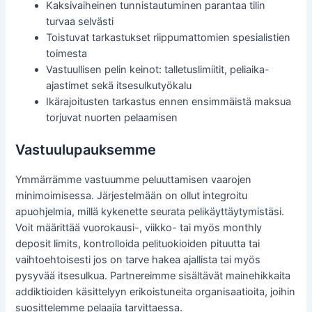
Kaksivaiheinen tunnistautuminen parantaa tilin
turvaa selvästi
Toistuvat tarkastukset riippumattomien spesialistien
toimesta
Vastuullisen pelin keinot: talletuslimiitit, peliaika-
ajastimet sekä itsesulkutyökalu
Ikärajoitusten tarkastus ennen ensimmäistä maksua
torjuvat nuorten pelaamisen
Vastuulupauksemme
Ymmärrämme vastuumme peluuttamisen vaarojen
minimoimisessa. Järjestelmään on ollut integroitu
apuohjelmia, millä kykenette seurata pelikäyttäytymistäsi.
Voit määrittää vuorokausi-, viikko- tai myös monthly
deposit limits, kontrolloida pelituokioiden pituutta tai
vaihtoehtoisesti jos on tarve hakea ajallista tai myös
pysyvää itsesulkua. Partnereimme sisältävät mainehikkaita
addiktioiden käsittelyyn erikoistuneita organisaatioita, joihin
suosittelemme pelaajia tarvittaessa.