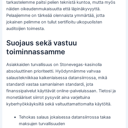
tarkastelemme paitsi pelien teknistä kuntoa, mutta myös
näiden oikeudenmukaisuutta että läpinäkyvyyttä.
Pelaajiemme on tärkeää olennaista ymmärtää, jotta
jokainen pelimme on tullut sertifioitu ulkopuolisten
auditoijien toimesta.
Suojaus sekä vastuu
toiminnassamme
Asiakkaiden turvallisuus on Stonevegas-kasinolla
absoluuttinen prioriteetti. Hyödynnämme vahvaa
salaustekniikkaa kaikenlaisessa datansiirrossa, mikä
standardi vastaa samanlainen standardi, jota
finanssipalvelut käyttävät online-palveluissaan. Tietosi ja
monetääriset siirrot pysyvät aina varjeltuina
kyberhyökkäyksiltä sekä valtuuttamattomalta käytöltä.
Tehokas salaus jokaisessa datansiirrossa takaa
maksujen turvallisuuden