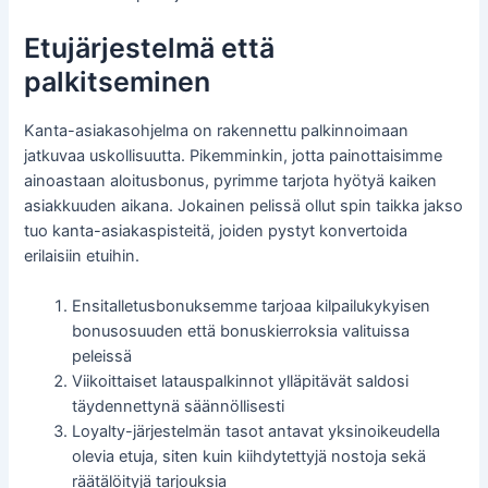
Etujärjestelmä että
palkitseminen
Kanta-asiakasohjelma on rakennettu palkinnoimaan
jatkuvaa uskollisuutta. Pikemminkin, jotta painottaisimme
ainoastaan aloitusbonus, pyrimme tarjota hyötyä kaiken
asiakkuuden aikana. Jokainen pelissä ollut spin taikka jakso
tuo kanta-asiakaspisteitä, joiden pystyt konvertoida
erilaisiin etuihin.
Ensitalletusbonuksemme tarjoaa kilpailukykyisen
bonusosuuden että bonuskierroksia valituissa
peleissä
Viikoittaiset latauspalkinnot ylläpitävät saldosi
täydennettynä säännöllisesti
Loyalty-järjestelmän tasot antavat yksinoikeudella
olevia etuja, siten kuin kiihdytettyjä nostoja sekä
räätälöityjä tarjouksia