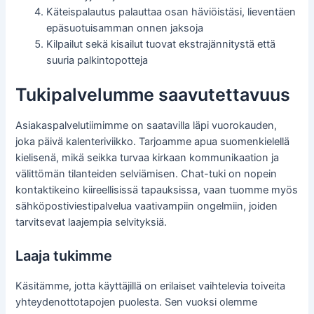
Käteispalautus palauttaa osan häviöistäsi, lieventäen
epäsuotuisamman onnen jaksoja
Kilpailut sekä kisailut tuovat ekstrajännitystä että
suuria palkintopotteja
Tukipalvelumme saavutettavuus
Asiakaspalvelutiimimme on saatavilla läpi vuorokauden,
joka päivä kalenteriviikko. Tarjoamme apua suomenkielellä
kielisenä, mikä seikka turvaa kirkaan kommunikaation ja
välittömän tilanteiden selviämisen. Chat-tuki on nopein
kontaktikeino kiireellisissä tapauksissa, vaan tuomme myös
sähköpostiviestipalvelua vaativampiin ongelmiin, joiden
tarvitsevat laajempia selvityksiä.
Laaja tukimme
Käsitämme, jotta käyttäjillä on erilaiset vaihtelevia toiveita
yhteydenottotapojen puolesta. Sen vuoksi olemme