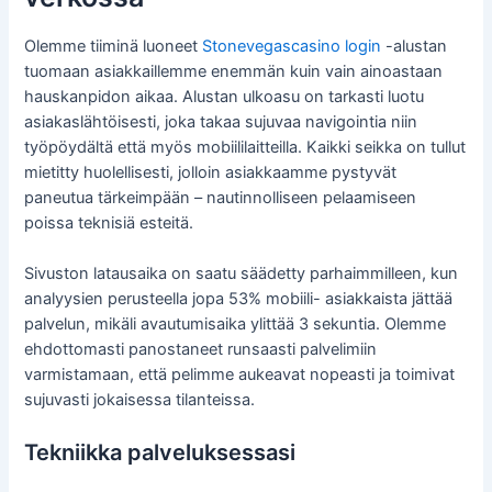
Olemme tiiminä luoneet
Stonevegascasino login
-alustan
tuomaan asiakkaillemme enemmän kuin vain ainoastaan
hauskanpidon aikaa. Alustan ulkoasu on tarkasti luotu
asiakaslähtöisesti, joka takaa sujuvaa navigointia niin
työpöydältä että myös mobiililaitteilla. Kaikki seikka on tullut
mietitty huolellisesti, jolloin asiakkaamme pystyvät
paneutua tärkeimpään – nautinnolliseen pelaamiseen
poissa teknisiä esteitä.
Sivuston latausaika on saatu säädetty parhaimmilleen, kun
analyysien perusteella jopa 53% mobiili- asiakkaista jättää
palvelun, mikäli avautumisaika ylittää 3 sekuntia. Olemme
ehdottomasti panostaneet runsaasti palvelimiin
varmistamaan, että pelimme aukeavat nopeasti ja toimivat
sujuvasti jokaisessa tilanteissa.
Tekniikka palveluksessasi