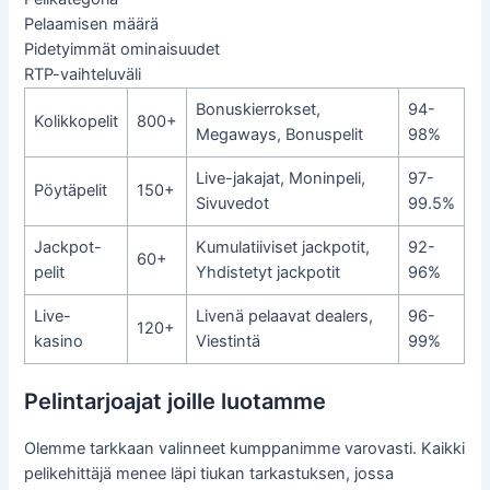
Pelaamisen määrä
Pidetyimmät ominaisuudet
RTP-vaihteluväli
Bonuskierrokset,
94-
Kolikkopelit
800+
Megaways, Bonuspelit
98%
Live-jakajat, Moninpeli,
97-
Pöytäpelit
150+
Sivuvedot
99.5%
Jackpot-
Kumulatiiviset jackpotit,
92-
60+
pelit
Yhdistetyt jackpotit
96%
Live-
Livenä pelaavat dealers,
96-
120+
kasino
Viestintä
99%
Pelintarjoajat joille luotamme
Olemme tarkkaan valinneet kumppanimme varovasti. Kaikki
pelikehittäjä menee läpi tiukan tarkastuksen, jossa