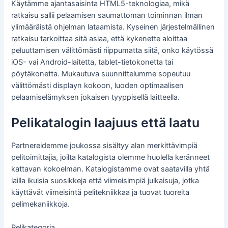
Käytämme ajantasaisinta HTML5-teknologiaa, mikä
ratkaisu sallii pelaamisen saumattoman toiminnan ilman
ylimääräistä ohjelman lataamista. Kyseinen järjestelmällinen
ratkaisu tarkoittaa sitä asiaa, että kykenette aloittaa
peluuttamisen välittömästi riippumatta siitä, onko käytössä
iOS- vai Android-laitetta, tablet-tietokonetta tai
pöytäkonetta. Mukautuva suunnittelumme sopeutuu
välittömästi displayn kokoon, luoden optimaalisen
pelaamiselämyksen jokaisen tyyppisellä laitteella.
Pelikatalogin laajuus että laatu
Partnereidemme joukossa sisältyy alan merkittävimpiä
pelitoimittajia, joilta katalogista olemme huolella keränneet
kattavan kokoelman. Katalogistamme ovat saatavilla yhtä
lailla ikuisia suosikkeja että viimeisimpiä julkaisuja, jotka
käyttävät viimeisintä pelitekniikkaa ja tuovat tuoreita
pelimekaniikkoja.
Pelikategoria