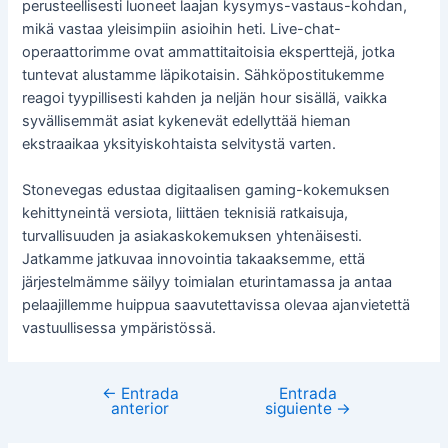
perusteellisesti luoneet laajan kysymys-vastaus-kohdan,
mikä vastaa yleisimpiin asioihin heti. Live-chat-
operaattorimme ovat ammattitaitoisia eksperttejä, jotka
tuntevat alustamme läpikotaisin. Sähköpostitukemme
reagoi tyypillisesti kahden ja neljän hour sisällä, vaikka
syvällisemmät asiat kykenevät edellyttää hieman
ekstraaikaa yksityiskohtaista selvitystä varten.
Stonevegas edustaa digitaalisen gaming-kokemuksen
kehittyneintä versiota, liittäen teknisiä ratkaisuja,
turvallisuuden ja asiakaskokemuksen yhtenäisesti.
Jatkamme jatkuvaa innovointia takaaksemme, että
järjestelmämme säilyy toimialan eturintamassa ja antaa
pelaajillemme huippua saavutettavissa olevaa ajanvietettä
vastuullisessa ympäristössä.
←
Entrada
Entrada
anterior
siguiente
→