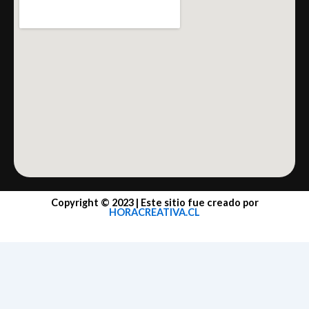
Copyright © 2023 | Este sitio fue creado por
HORACREATIVA.CL