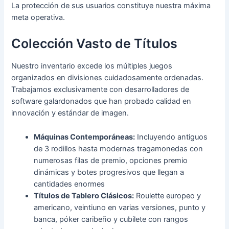
La protección de sus usuarios constituye nuestra máxima
meta operativa.
Colección Vasto de Títulos
Nuestro inventario excede los múltiples juegos
organizados en divisiones cuidadosamente ordenadas.
Trabajamos exclusivamente con desarrolladores de
software galardonados que han probado calidad en
innovación y estándar de imagen.
Máquinas Contemporáneas:
Incluyendo antiguos
de 3 rodillos hasta modernas tragamonedas con
numerosas filas de premio, opciones premio
dinámicas y botes progresivos que llegan a
cantidades enormes
Títulos de Tablero Clásicos:
Roulette europeo y
americano, veintiuno en varias versiones, punto y
banca, póker caribeño y cubilete con rangos