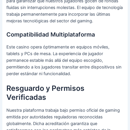
para garantizar que nuestros jugadores gocen de rondas
fluidas sin interrupciones molestas. El equipo de tecnología
trabaja permanentemente para incorporar las últimas
mejoras tecnológicas del sector del gaming.
Compatibilidad Multiplataforma
Este casino opera óptimamente en equipos móviles,
tablets y PCs de mesa. La experiencia de jugador
permanece estable más allá del equipo escogido,
permitiendo a los jugadores transitar entre dispositivos sin
perder estándar ni funcionalidad.
Resguardo y Permisos
Verificadas
Nuestra plataforma trabaja bajo permiso oficial de gaming
emitida por autoridades reguladoras reconocidas
globalmente. Dicha acreditación garantiza que