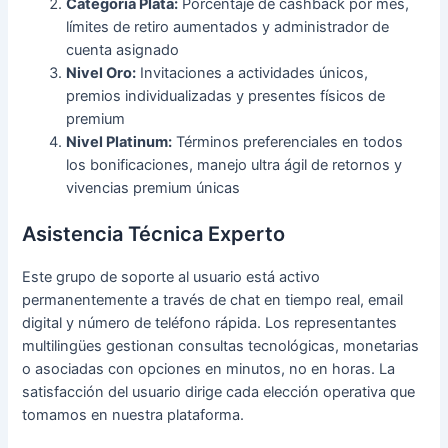
Categoría Plata:
Porcentaje de cashback por mes,
límites de retiro aumentados y administrador de
cuenta asignado
Nivel Oro:
Invitaciones a actividades únicos,
premios individualizadas y presentes físicos de
premium
Nivel Platinum:
Términos preferenciales en todos
los bonificaciones, manejo ultra ágil de retornos y
vivencias premium únicas
Asistencia Técnica Experto
Este grupo de soporte al usuario está activo
permanentemente a través de chat en tiempo real, email
digital y número de teléfono rápida. Los representantes
multilingües gestionan consultas tecnológicas, monetarias
o asociadas con opciones en minutos, no en horas. La
satisfacción del usuario dirige cada elección operativa que
tomamos en nuestra plataforma.