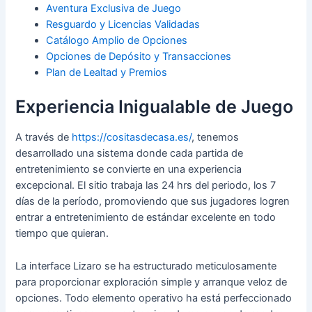
Aventura Exclusiva de Juego
Resguardo y Licencias Validadas
Catálogo Amplio de Opciones
Opciones de Depósito y Transacciones
Plan de Lealtad y Premios
Experiencia Inigualable de Juego
A través de
https://cositasdecasa.es/
, tenemos
desarrollado una sistema donde cada partida de
entretenimiento se convierte en una experiencia
excepcional. El sitio trabaja las 24 hrs del periodo, los 7
días de la período, promoviendo que sus jugadores logren
entrar a entretenimiento de estándar excelente en todo
tiempo que quieran.
La interface Lizaro se ha estructurado meticulosamente
para proporcionar exploración simple y arranque veloz de
opciones. Todo elemento operativo ha está perfeccionado