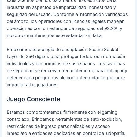
satisfacemos con los parámetros más estrictos de la
industria en aspectos de imparcialidad, honestidad y
seguridad del usuario. Conforme a información verificados
del ámbito, los operadores con licencias legales manejan
operaciones con un estándar de seguridad del 99.9%, y
nosotros mantenemos este estándar sin falta.
Empleamos tecnología de encriptación Secure Socket
Layer de 256 dígitos para proteger todos los información
individuales y económicos de sus usuarios. Los sistemas
de seguridad se renuevan frecuentemente para anticipar y
detener cada peligro posible con anterioridad a que logre
impactar a los jugadores.
Juego Consciente
Estamos comprometemos firmemente con el gaming
controlado. Brindamos herramientas de auto-exclusión,
restricciones de ingreso personalizables y acceso
inmediato a entidades dedicadas en control de ludopatía.