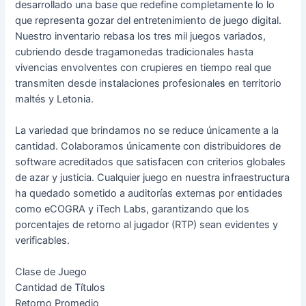
desarrollado una base que redefine completamente lo lo
que representa gozar del entretenimiento de juego digital.
Nuestro inventario rebasa los tres mil juegos variados,
cubriendo desde tragamonedas tradicionales hasta
vivencias envolventes con crupieres en tiempo real que
transmiten desde instalaciones profesionales en territorio
maltés y Letonia.
La variedad que brindamos no se reduce únicamente a la
cantidad. Colaboramos únicamente con distribuidores de
software acreditados que satisfacen con criterios globales
de azar y justicia. Cualquier juego en nuestra infraestructura
ha quedado sometido a auditorías externas por entidades
como eCOGRA y iTech Labs, garantizando que los
porcentajes de retorno al jugador (RTP) sean evidentes y
verificables.
Clase de Juego
Cantidad de Títulos
Retorno Promedio