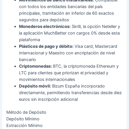
Movimientos de banco instantáneas:
Compatible
con todos los entidades bancarias del país
principales, tramitación en inferior de 60 exactos
segundos para depósitos
Monederos electrónicos:
Skrill, la opción Neteller y
la aplicación MuchBetter con cargos 0% desde esta
plataforma
Plásticos de pago y débito:
Visa card, Mastercard
internacional y Maestro con encriptación de nivel
bancario
Criptomonedas:
BTC, la criptomoneda Ethereum y
LTC para clientes que priorizan el privacidad y
movimientos internacionales
Depósito móvil:
Bizum España incorporado
directamente, permitiendo transferencias desde diez
euros sin inscripción adicional
Método de Depósito
Depósito Mínimo
Extracción Mínimo