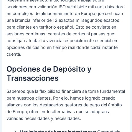
Nuestra infraestructura tecnológica trabaja sobre
servidores con validación ISO veintisiete mil uno, ubicados
en complejos de almacenamiento de Europa que certifican
una latencia inferior de 12 exactos milisegundos exactos
para clientes en territorio español. Esto se convierte en
sesiones continuas, carentes de cortes ni pausas que
consigan afectar tu vivencia, especialmente esencial en
opciones de casino en tiempo real donde cada instante
cuenta.
Opciones de Depósito y
Transacciones
Sabemos que la flexibilidad financiera se torna fundamental
para nuestros clientes. Por ello, hemos logrado creado
alianzas con los destacados gestores de pago del ámbito
de Europa, ofreciendo alternativas que se adaptan a
variadas necesidades y necesidades.