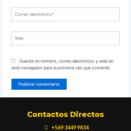
Correo
electrónico*
Web
Guarda mi nombre, correo electrónico y web en
este navegador para la próxima vez que comente.
Contactos Directos
+569 3449 9834