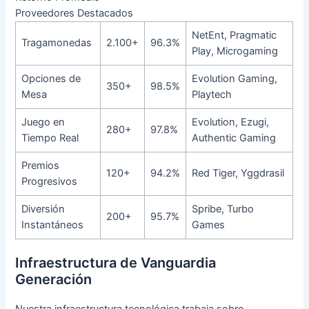
Proveedores Destacados
NetEnt, Pragmatic
Tragamonedas
2.100+
96.3%
Play, Microgaming
Opciones de
Evolution Gaming,
350+
98.5%
Mesa
Playtech
Juego en
Evolution, Ezugi,
280+
97.8%
Tiempo Real
Authentic Gaming
Premios
120+
94.2%
Red Tiger, Yggdrasil
Progresivos
Diversión
Spribe, Turbo
200+
95.7%
Instantáneos
Games
Infraestructura de Vanguardia
Generación