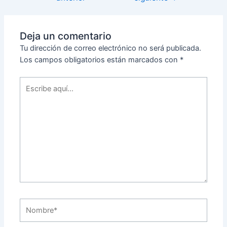
Deja un comentario
Tu dirección de correo electrónico no será publicada.
Los campos obligatorios están marcados con
*
Escribe
aquí...
Nombre*