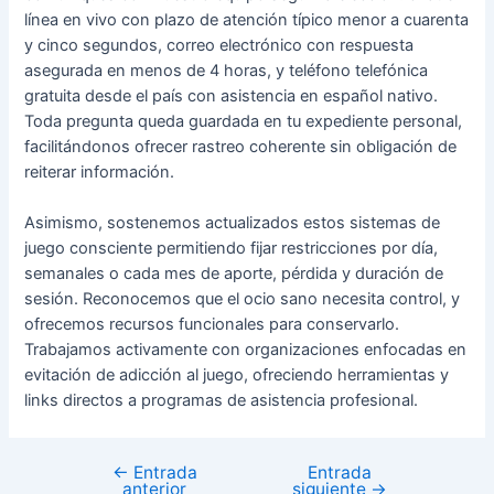
línea en vivo con plazo de atención típico menor a cuarenta
y cinco segundos, correo electrónico con respuesta
asegurada en menos de 4 horas, y teléfono telefónica
gratuita desde el país con asistencia en español nativo.
Toda pregunta queda guardada en tu expediente personal,
facilitándonos ofrecer rastreo coherente sin obligación de
reiterar información.
Asimismo, sostenemos actualizados estos sistemas de
juego consciente permitiendo fijar restricciones por día,
semanales o cada mes de aporte, pérdida y duración de
sesión. Reconocemos que el ocio sano necesita control, y
ofrecemos recursos funcionales para conservarlo.
Trabajamos activamente con organizaciones enfocadas en
evitación de adicción al juego, ofreciendo herramientas y
links directos a programas de asistencia profesional.
←
Entrada
Entrada
anterior
siguiente
→