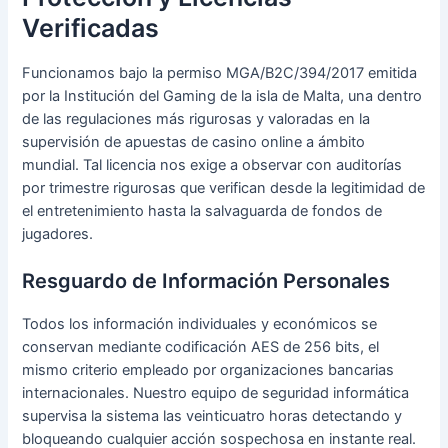
Verificadas
Funcionamos bajo la permiso MGA/B2C/394/2017 emitida
por la Institución del Gaming de la isla de Malta, una dentro
de las regulaciones más rigurosas y valoradas en la
supervisión de apuestas de casino online a ámbito
mundial. Tal licencia nos exige a observar con auditorías
por trimestre rigurosas que verifican desde la legitimidad de
el entretenimiento hasta la salvaguarda de fondos de
jugadores.
Resguardo de Información Personales
Todos los información individuales y económicos se
conservan mediante codificación AES de 256 bits, el
mismo criterio empleado por organizaciones bancarias
internacionales. Nuestro equipo de seguridad informática
supervisa la sistema las veinticuatro horas detectando y
bloqueando cualquier acción sospechosa en instante real.