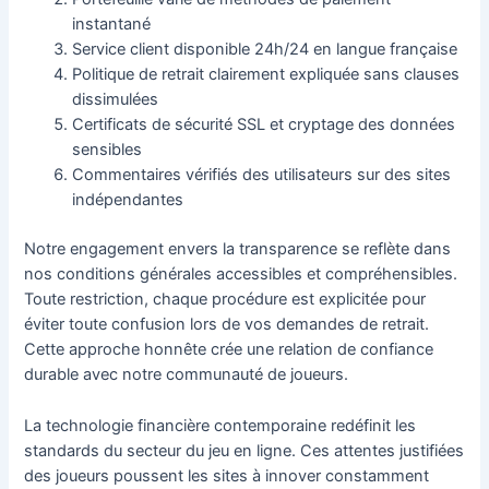
instantané
Service client disponible 24h/24 en langue française
Politique de retrait clairement expliquée sans clauses
dissimulées
Certificats de sécurité SSL et cryptage des données
sensibles
Commentaires vérifiés des utilisateurs sur des sites
indépendantes
Notre engagement envers la transparence se reflète dans
nos conditions générales accessibles et compréhensibles.
Toute restriction, chaque procédure est explicitée pour
éviter toute confusion lors de vos demandes de retrait.
Cette approche honnête crée une relation de confiance
durable avec notre communauté de joueurs.
La technologie financière contemporaine redéfinit les
standards du secteur du jeu en ligne. Ces attentes justifiées
des joueurs poussent les sites à innover constamment