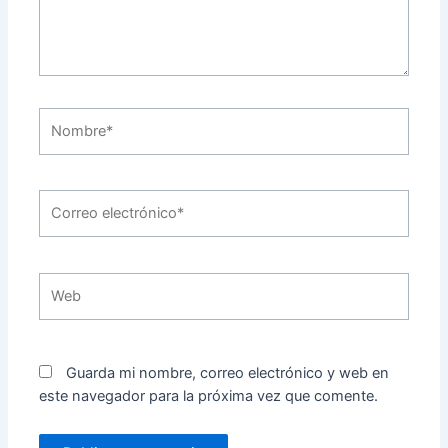
Nombre*
Correo
electrónico*
Web
Guarda mi nombre, correo electrónico y web en
este navegador para la próxima vez que comente.