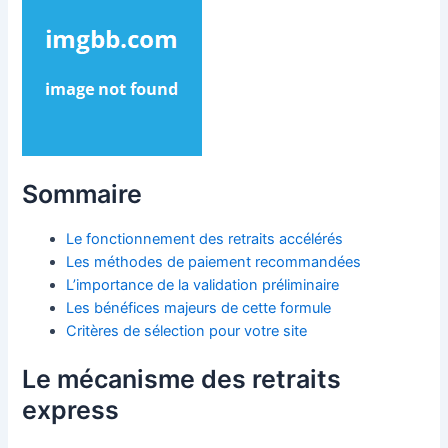
Sommaire
Le fonctionnement des retraits accélérés
Les méthodes de paiement recommandées
L’importance de la validation préliminaire
Les bénéfices majeurs de cette formule
Critères de sélection pour votre site
Le mécanisme des retraits
express