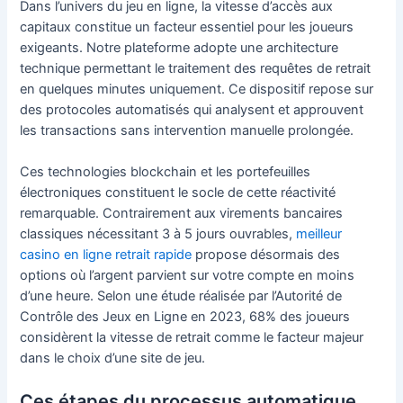
Dans l’univers du jeu en ligne, la vitesse d’accès aux
capitaux constitue un facteur essentiel pour les joueurs
exigeants. Notre plateforme adopte une architecture
technique permettant le traitement des requêtes de retrait
en quelques minutes uniquement. Ce dispositif repose sur
des protocoles automatisés qui analysent et approuvent
les transactions sans intervention manuelle prolongée.
Ces technologies blockchain et les portefeuilles
électroniques constituent le socle de cette réactivité
remarquable. Contrairement aux virements bancaires
classiques nécessitant 3 à 5 jours ouvrables,
meilleur
casino en ligne retrait rapide
propose désormais des
options où l’argent parvient sur votre compte en moins
d’une heure. Selon une étude réalisée par l’Autorité de
Contrôle des Jeux en Ligne en 2023, 68% des joueurs
considèrent la vitesse de retrait comme le facteur majeur
dans le choix d’une site de jeu.
Ces étapes du processus automatique