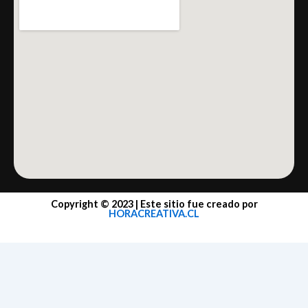
Copyright © 2023 | Este sitio fue creado por
HORACREATIVA.CL