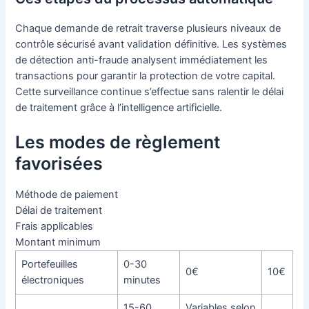
Chaque demande de retrait traverse plusieurs niveaux de
contrôle sécurisé avant validation définitive. Les systèmes
de détection anti-fraude analysent immédiatement les
transactions pour garantir la protection de votre capital.
Cette surveillance continue s’effectue sans ralentir le délai
de traitement grâce à l’intelligence artificielle.
Les modes de règlement
favorisées
Méthode de paiement
Délai de traitement
Frais applicables
Montant minimum
Portefeuilles
0-30
0€
10€
électroniques
minutes
15-60
Variables selon