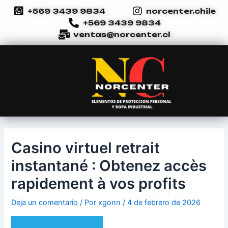
Ir
Navegación
+569 3439 9834
norcenter.chile
al
de
+569 3439 9834
contenido
entradas
ventas@norcenter.cl
Casino virtuel retrait
instantané : Obtenez accès
rapidement à vos profits
Deja un comentario
/ Por
xgonn
/
4 de febrero de 2026