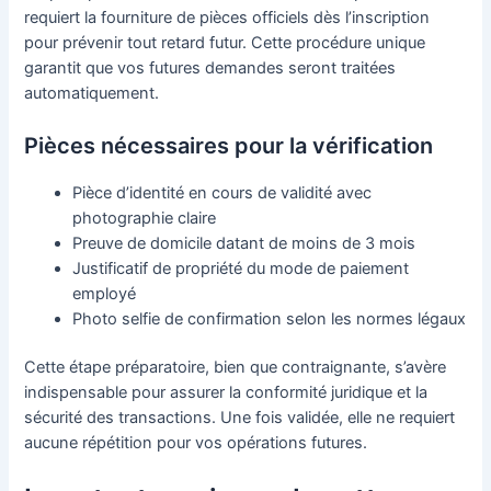
requiert la fourniture de pièces officiels dès l’inscription
pour prévenir tout retard futur. Cette procédure unique
garantit que vos futures demandes seront traitées
automatiquement.
Pièces nécessaires pour la vérification
Pièce d’identité en cours de validité avec
photographie claire
Preuve de domicile datant de moins de 3 mois
Justificatif de propriété du mode de paiement
employé
Photo selfie de confirmation selon les normes légaux
Cette étape préparatoire, bien que contraignante, s’avère
indispensable pour assurer la conformité juridique et la
sécurité des transactions. Une fois validée, elle ne requiert
aucune répétition pour vos opérations futures.