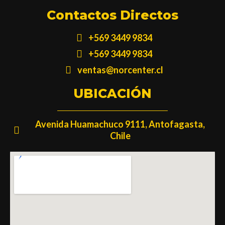
Contactos Directos
+569 3449 9834
+569 3449 9834
ventas@norcenter.cl
UBICACIÓN
Avenida Huamachuco 9111, Antofagasta,
Chile