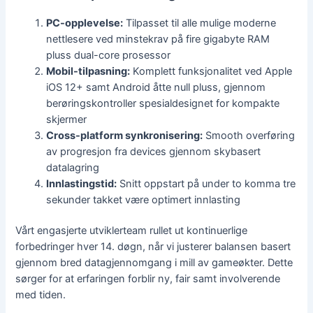
PC-opplevelse:
Tilpasset til alle mulige moderne
nettlesere ved minstekrav på fire gigabyte RAM
pluss dual-core prosessor
Mobil-tilpasning:
Komplett funksjonalitet ved Apple
iOS 12+ samt Android åtte null pluss, gjennom
berøringskontroller spesialdesignet for kompakte
skjermer
Cross-platform synkronisering:
Smooth overføring
av progresjon fra devices gjennom skybasert
datalagring
Innlastingstid:
Snitt oppstart på under to komma tre
sekunder takket være optimert innlasting
Vårt engasjerte utviklerteam rullet ut kontinuerlige
forbedringer hver 14. døgn, når vi justerer balansen basert
gjennom bred datagjennomgang i mill av gameøkter. Dette
sørger for at erfaringen forblir ny, fair samt involverende
med tiden.