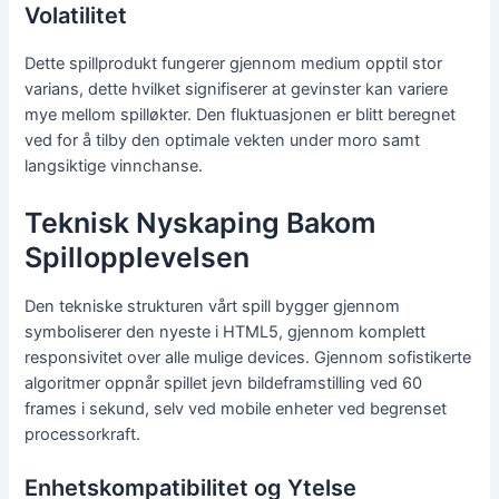
Volatilitet
Dette spillprodukt fungerer gjennom medium opptil stor
varians, dette hvilket signifiserer at gevinster kan variere
mye mellom spilløkter. Den fluktuasjonen er blitt beregnet
ved for å tilby den optimale vekten under moro samt
langsiktige vinnchanse.
Teknisk Nyskaping Bakom
Spillopplevelsen
Den tekniske strukturen vårt spill bygger gjennom
symboliserer den nyeste i HTML5, gjennom komplett
responsivitet over alle mulige devices. Gjennom sofistikerte
algoritmer oppnår spillet jevn bildeframstilling ved 60
frames i sekund, selv ved mobile enheter ved begrenset
processorkraft.
Enhetskompatibilitet og Ytelse