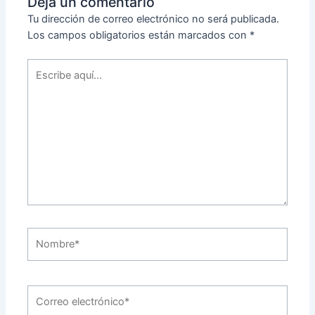
Deja un comentario
Tu dirección de correo electrónico no será publicada.
Los campos obligatorios están marcados con
*
Escribe
aquí...
Nombre*
Correo
electrónico*