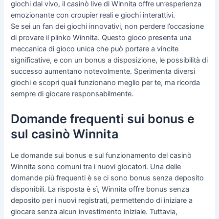
giochi dal vivo, il casinò live di Winnita offre un’esperienza
emozionante con croupier reali e giochi interattivi.
Se sei un fan dei giochi innovativi, non perdere l’occasione
di provare il plinko Winnita. Questo gioco presenta una
meccanica di gioco unica che può portare a vincite
significative, e con un bonus a disposizione, le possibilità di
successo aumentano notevolmente. Sperimenta diversi
giochi e scopri quali funzionano meglio per te, ma ricorda
sempre di giocare responsabilmente.
Domande frequenti sui bonus e
sul casinò Winnita
Le domande sui bonus e sul funzionamento del casinò
Winnita sono comuni tra i nuovi giocatori. Una delle
domande più frequenti è se ci sono bonus senza deposito
disponibili. La risposta è sì, Winnita offre bonus senza
deposito per i nuovi registrati, permettendo di iniziare a
giocare senza alcun investimento iniziale. Tuttavia,