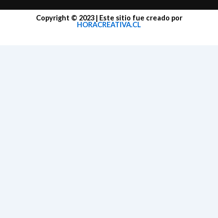
Copyright © 2023 | Este sitio fue creado por
HORACREATIVA.CL