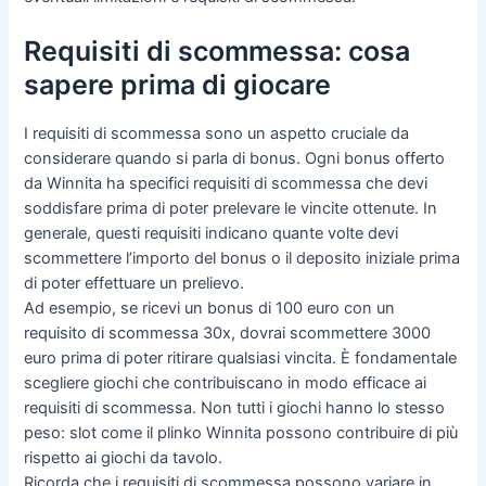
Requisiti di scommessa: cosa
sapere prima di giocare
I requisiti di scommessa sono un aspetto cruciale da
considerare quando si parla di bonus. Ogni bonus offerto
da Winnita ha specifici requisiti di scommessa che devi
soddisfare prima di poter prelevare le vincite ottenute. In
generale, questi requisiti indicano quante volte devi
scommettere l’importo del bonus o il deposito iniziale prima
di poter effettuare un prelievo.
Ad esempio, se ricevi un bonus di 100 euro con un
requisito di scommessa 30x, dovrai scommettere 3000
euro prima di poter ritirare qualsiasi vincita. È fondamentale
scegliere giochi che contribuiscano in modo efficace ai
requisiti di scommessa. Non tutti i giochi hanno lo stesso
peso: slot come il plinko Winnita possono contribuire di più
rispetto ai giochi da tavolo.
Ricorda che i requisiti di scommessa possono variare in