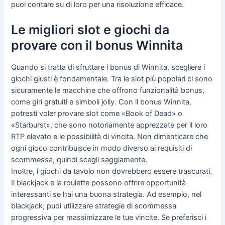
puoi contare su di loro per una risoluzione efficace.
Le migliori slot e giochi da
provare con il bonus Winnita
Quando si tratta di sfruttare i bonus di Winnita, scegliere i
giochi giusti è fondamentale. Tra le slot più popolari ci sono
sicuramente le macchine che offrono funzionalità bonus,
come giri gratuiti e simboli jolly. Con il bonus Winnita,
potresti voler provare slot come «Book of Dead» o
«Starburst», che sono notoriamente apprezzate per il loro
RTP elevato e le possibilità di vincita. Non dimenticare che
ogni gioco contribuisce in modo diverso ai requisiti di
scommessa, quindi scegli saggiamente.
Inoltre, i giochi da tavolo non dovrebbero essere trascurati.
Il blackjack e la roulette possono offrire opportunità
interessanti se hai una buona strategia. Ad esempio, nel
blackjack, puoi utilizzare strategie di scommessa
progressiva per massimizzare le tue vincite. Se preferisci i