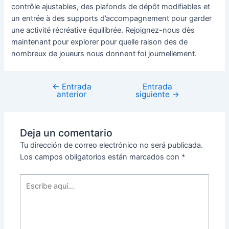
contrôle ajustables, des plafonds de dépôt modifiables et
un entrée à des supports d’accompagnement pour garder
une activité récréative équilibrée. Rejoignez-nous dès
maintenant pour explorer pour quelle raison des de
nombreux de joueurs nous donnent foi journellement.
←
Entrada
Entrada
anterior
siguiente
→
Deja un comentario
Tu dirección de correo electrónico no será publicada.
Los campos obligatorios están marcados con
*
Escribe
aquí...