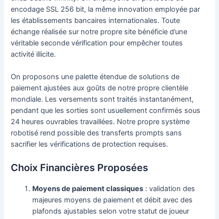
encodage SSL 256 bit, la même innovation employée par
les établissements bancaires internationales. Toute
échange réalisée sur notre propre site bénéficie d’une
véritable seconde vérification pour empêcher toutes
activité illicite.
On proposons une palette étendue de solutions de
paiement ajustées aux goûts de notre propre clientèle
mondiale. Les versements sont traités instantanément,
pendant que les sorties sont usuellement confirmés sous
24 heures ouvrables travaillées. Notre propre système
robotisé rend possible des transferts prompts sans
sacrifier les vérifications de protection requises.
Choix Financières Proposées
Moyens de paiement classiques
: validation des
majeures moyens de paiement et débit avec des
plafonds ajustables selon votre statut de joueur