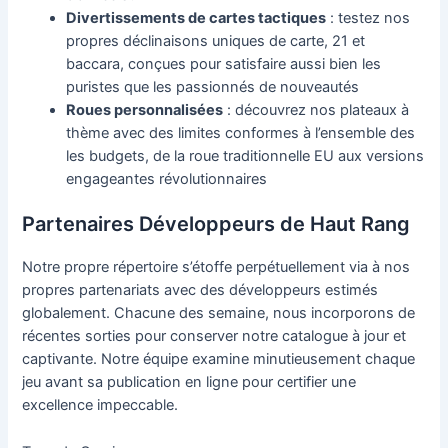
Divertissements de cartes tactiques
: testez nos
propres déclinaisons uniques de carte, 21 et
baccara, conçues pour satisfaire aussi bien les
puristes que les passionnés de nouveautés
Roues personnalisées
: découvrez nos plateaux à
thème avec des limites conformes à l’ensemble des
les budgets, de la roue traditionnelle EU aux versions
engageantes révolutionnaires
Partenaires Développeurs de Haut Rang
Notre propre répertoire s’étoffe perpétuellement via à nos
propres partenariats avec des développeurs estimés
globalement. Chacune des semaine, nous incorporons de
récentes sorties pour conserver notre catalogue à jour et
captivante. Notre équipe examine minutieusement chaque
jeu avant sa publication en ligne pour certifier une
excellence impeccable.