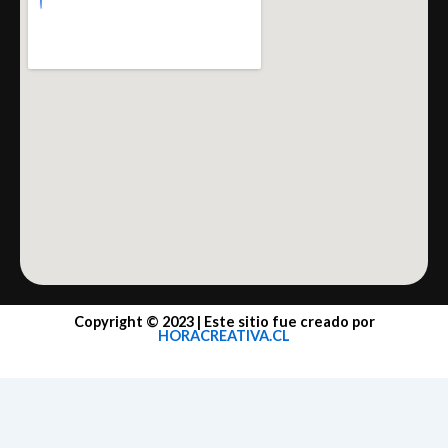
Copyright © 2023 | Este sitio fue creado por
HORACREATIVA.CL