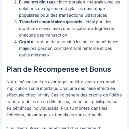
E-wallets digitaux
: incorporation intégrale avec les
solutions de règlement digital les davantage
populaires pour des transactions ultrarapides
Transferts monétaires garantis
: idéal pour les
montants élevés avec une traçabilité intégrale de
chacune des transaction
Crypto
: option de recourir à les unités numériques
majeures pour un confidentialité renforcé et des
coûts minimaux
Plan de Récompense et Bonus
Notre mécanisme de avantages multi-niveaux reconnaît l’
implication sur la interface. Chacune des mise effectuée
effectuée chez Infinity Casino génère des crédits de fidélité
transformables en crédits de jeu, en primes privilégiés ou
en bénéfices individualisés. Plus tu montes dans les
échelons, davantage les bénéfices sont attractifs.
Nos clients Premium bénéficient d’un système d’