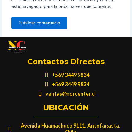
este navegador para la próxima vez que comente.
Contactos Directos
+569 3449 9834
+569 3449 9834
ventas@norcenter.cl
UBICACIÓN
Avenida Huamachuco 9111, Antofagasta,