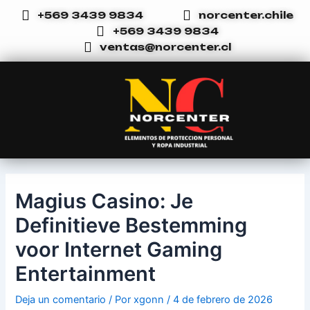
Ir
Navegación
+569 3439 9834
norcenter.chile
al
de
+569 3439 9834
contenido
entradas
ventas@norcenter.cl
Magius Casino: Je
Definitieve Bestemming
voor Internet Gaming
Entertainment
Deja un comentario
/ Por
xgonn
/
4 de febrero de 2026