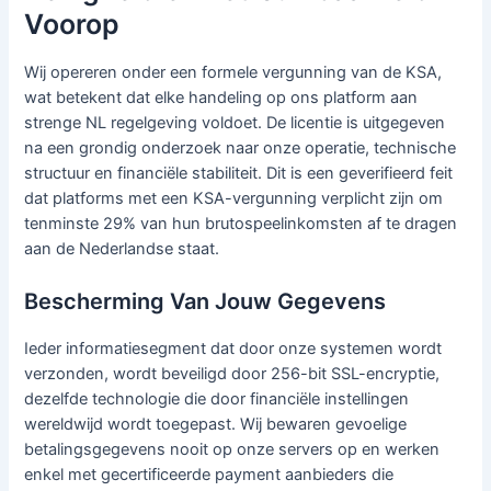
Voorop
Wij opereren onder een formele vergunning van de KSA,
wat betekent dat elke handeling op ons platform aan
strenge NL regelgeving voldoet. De licentie is uitgegeven
na een grondig onderzoek naar onze operatie, technische
structuur en financiële stabiliteit. Dit is een geverifieerd feit
dat platforms met een KSA-vergunning verplicht zijn om
tenminste 29% van hun brutospeelinkomsten af te dragen
aan de Nederlandse staat.
Bescherming Van Jouw Gegevens
Ieder informatiesegment dat door onze systemen wordt
verzonden, wordt beveiligd door 256-bit SSL-encryptie,
dezelfde technologie die door financiële instellingen
wereldwijd wordt toegepast. Wij bewaren gevoelige
betalingsgegevens nooit op onze servers op en werken
enkel met gecertificeerde payment aanbieders die