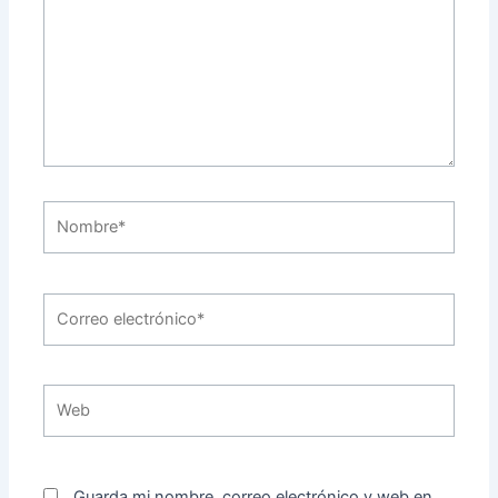
Nombre*
Correo
electrónico*
Web
Guarda mi nombre, correo electrónico y web en