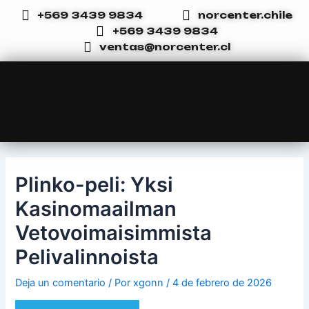
Ir
Navegación
+569 3439 9834
norcenter.chile
al
de
+569 3439 9834
contenido
entradas
ventas@norcenter.cl
Plinko-peli: Yksi
Kasinomaailman
Vetovoimaisimmista
Pelivalinnoista
Deja un comentario
/ Por
xgonn
/
4 de febrero de 2026