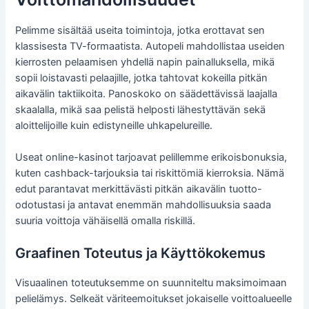
Pelimme sisältää useita toimintoja, jotka erottavat sen
klassisesta TV-formaatista. Autopeli mahdollistaa useiden
kierrosten pelaamisen yhdellä napin painalluksella, mikä
sopii loistavasti pelaajille, jotka tahtovat kokeilla pitkän
aikavälin taktiikoita. Panoskoko on säädettävissä laajalla
skaalalla, mikä saa pelistä helposti lähestyttävän sekä
aloittelijoille kuin edistyneille uhkapelureille.
Useat online-kasinot tarjoavat pelillemme erikoisbonuksia,
kuten cashback-tarjouksia tai riskittömiä kierroksia. Nämä
edut parantavat merkittävästi pitkän aikavälin tuotto-
odotustasi ja antavat enemmän mahdollisuuksia saada
suuria voittoja vähäisellä omalla riskillä.
Graafinen Toteutus ja Käyttökokemus
Visuaalinen toteutuksemme on suunniteltu maksimoimaan
pelielämys. Selkeät väriteemoitukset jokaiselle voittoalueelle