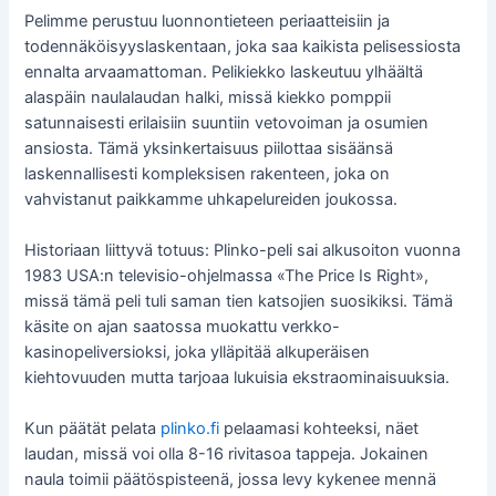
Pelimme perustuu luonnontieteen periaatteisiin ja
todennäköisyyslaskentaan, joka saa kaikista pelisessiosta
ennalta arvaamattoman. Pelikiekko laskeutuu ylhäältä
alaspäin naulalaudan halki, missä kiekko pomppii
satunnaisesti erilaisiin suuntiin vetovoiman ja osumien
ansiosta. Tämä yksinkertaisuus piilottaa sisäänsä
laskennallisesti kompleksisen rakenteen, joka on
vahvistanut paikkamme uhkapelureiden joukossa.
Historiaan liittyvä totuus: Plinko-peli sai alkusoiton vuonna
1983 USA:n televisio-ohjelmassa «The Price Is Right»,
missä tämä peli tuli saman tien katsojien suosikiksi. Tämä
käsite on ajan saatossa muokattu verkko-
kasinopeliversioksi, joka ylläpitää alkuperäisen
kiehtovuuden mutta tarjoaa lukuisia ekstraominaisuuksia.
Kun päätät pelata
plinko.fi
pelaamasi kohteeksi, näet
laudan, missä voi olla 8-16 rivitasoa tappeja. Jokainen
naula toimii päätöspisteenä, jossa levy kykenee mennä