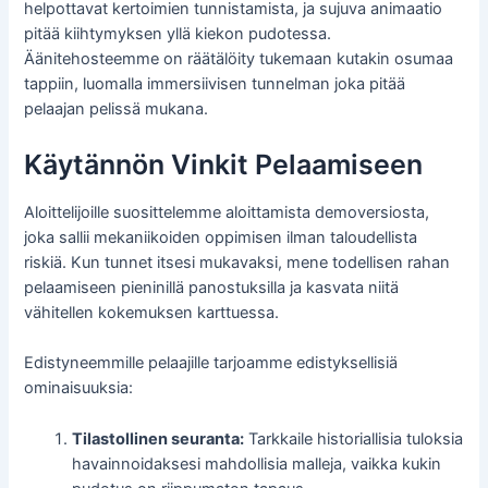
helpottavat kertoimien tunnistamista, ja sujuva animaatio
pitää kiihtymyksen yllä kiekon pudotessa.
Äänitehosteemme on räätälöity tukemaan kutakin osumaa
tappiin, luomalla immersiivisen tunnelman joka pitää
pelaajan pelissä mukana.
Käytännön Vinkit Pelaamiseen
Aloittelijoille suosittelemme aloittamista demoversiosta,
joka sallii mekaniikoiden oppimisen ilman taloudellista
riskiä. Kun tunnet itsesi mukavaksi, mene todellisen rahan
pelaamiseen pieninillä panostuksilla ja kasvata niitä
vähitellen kokemuksen karttuessa.
Edistyneemmille pelaajille tarjoamme edistyksellisiä
ominaisuuksia:
Tilastollinen seuranta:
Tarkkaile historiallisia tuloksia
havainnoidaksesi mahdollisia malleja, vaikka kukin