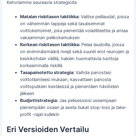
Kehotamme seuraavia strategioita:
Matalan riskitason taktiikka:
Valitse pelilaudat, joissa
on vähemmän tappeja sekä tasaisemmat
voittokertoimet, joka pienentää volatiliteettia ja antaa
vakaamman pelikokemuksen
Korkean riskitason taktiikka:
Pelaa laudoilla, joissa
on enimmäismäärä rivejä sekä suuret erot reunojen ja
keskikohdan välillä, hakien huomattavia tuottoja
korkeammalla riskillä
Tasapainotettu strategia:
Vaihda panostasi
voittotilanteesi mukaan, kasvattaen panosta
voittoputkien kestäessä ja pienentäen häviöiden
jälkeen
Budjettistrategia:
Jaa pelisessiosi useampaan
pienempään osaan ja aseta tiukat stop-loss ja take-
profit -rajat kullekin
Eri Versioiden Vertailu