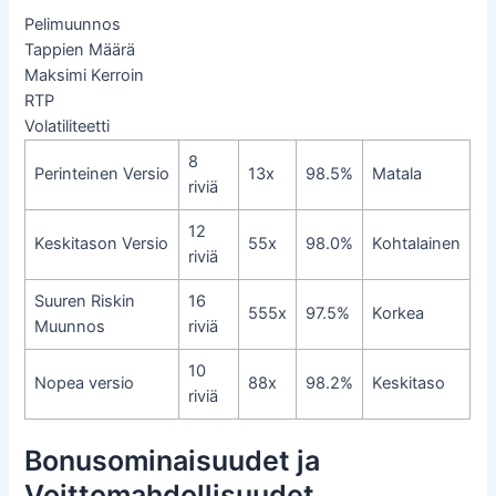
Pelimuunnos
Tappien Määrä
Maksimi Kerroin
RTP
Volatiliteetti
8
Perinteinen Versio
13x
98.5%
Matala
riviä
12
Keskitason Versio
55x
98.0%
Kohtalainen
riviä
Suuren Riskin
16
555x
97.5%
Korkea
Muunnos
riviä
10
Nopea versio
88x
98.2%
Keskitaso
riviä
Bonusominaisuudet ja
Voittomahdollisuudet