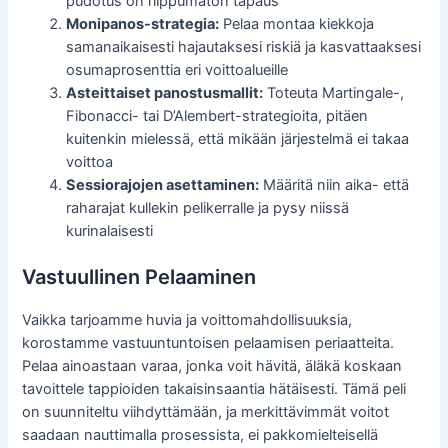
pudotus on riippumaton tapaus
Monipanos-strategia:
Pelaa montaa kiekkoja
samanaikaisesti hajautaksesi riskiä ja kasvattaaksesi
osumaprosenttia eri voittoalueille
Asteittaiset panostusmallit:
Toteuta Martingale-,
Fibonacci- tai D’Alembert-strategioita, pitäen
kuitenkin mielessä, että mikään järjestelmä ei takaa
voittoa
Sessiorajojen asettaminen:
Määritä niin aika- että
raharajat kullekin pelikerralle ja pysy niissä
kurinalaisesti
Vastuullinen Pelaaminen
Vaikka tarjoamme huvia ja voittomahdollisuuksia,
korostamme vastuuntuntoisen pelaamisen periaatteita.
Pelaa ainoastaan varaa, jonka voit hävitä, äläkä koskaan
tavoittele tappioiden takaisinsaantia hätäisesti. Tämä peli
on suunniteltu viihdyttämään, ja merkittävimmät voitot
saadaan nauttimalla prosessista, ei pakkomielteisellä