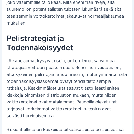
joko vasemmalle tai oikeaa. Mitä enemmän rivejä, sitä
suurempi on potentiaalisten tulosten lukumäärä sekä sitä
tasaisemmin voittokertoimet jakautuvat normaalijakaumaa
mukaillen.
Pelistrategiat ja
Todennäköisyydet
Uhkapelaamat kysyvät usein, onko olemassa varmaa
strategiaa voittoon pääsemiseen. Rehellinen vastaus on,
että kyseinen peli nojaa randomnesiin, mutta ymmärtämällä
todennäköisyyslaskelmat pystyt tehdä tietoisempia
ratkaisuja. Keskimmäiset urat saavat tilastollisesti eniten
kiekkoja binomisen distribuution mukaan, mutta niiden
voittokertoimet ovat matalammat. Reunoilla olevat urat
tarjoavat korkeimmat voittokertoimet kuitenkin ovat
selvästi harvinaisempia.
Riskienhallinta on keskeistä pitkäaikaisessa pelisessioissa.