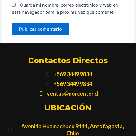
Guarda mi nombre, correo electrónico y web en
este navegador para la próxima vez que comente.
Contactos Directos
+569 3449 9834
+569 3449 9834
ventas@norcenter.cl
UBICACIÓN
Avenida Huamachuco 9111, Antofagasta,
Chile