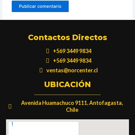
Contactos Directos
+569 3449 9834
+569 3449 9834
ventas@norcenter.cl
UBICACIÓN
Avenida Huamachuco 9111, Antofagasta,
Chile