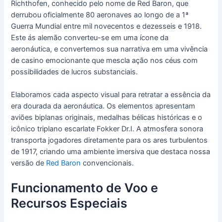
Richthofen, conhecido pelo nome de Red Baron, que
derrubou oficialmente 80 aeronaves ao longo de a 1ª
Guerra Mundial entre mil novecentos e dezesseis e 1918.
Este ás alemão converteu-se em uma ícone da
aeronáutica, e convertemos sua narrativa em uma vivência
de casino emocionante que mescla ação nos céus com
possibilidades de lucros substanciais.
Elaboramos cada aspecto visual para retratar a essência da
era dourada da aeronáutica. Os elementos apresentam
aviões biplanas originais, medalhas bélicas históricas e o
icônico triplano escarlate Fokker Dr.I. A atmosfera sonora
transporta jogadores diretamente para os ares turbulentos
de 1917, criando uma ambiente imersiva que destaca nossa
versão de
Red Baron
convencionais.
Funcionamento de Voo e
Recursos Especiais