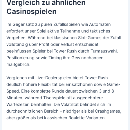
Vergleich zu ähnlichen
Casinospielen
Im Gegensatz zu puren Zufallsspielen wie Automaten
erfordert unser Spiel aktive Teilnahme und taktisches
Vorgehen. Während bei klassischen Slot-Games der Zufall
vollständig über Profit oder Verlust entscheidet,
beeinflussen Spieler bei Tower Rush durch Turmauswahl,
Positionierung sowie Timing ihre Gewinnchancen
maßgeblich.
Verglichen mit Live-Dealerspielen bietet Tower Rush
deutlich höhere Flexibilität bei Einsatzhöhen sowie Game-
Speed. Eine komplette Runde dauert zwischen 3 und 8
Minuten, während Tischspiele oft ausgedehntere
Wartezeiten beinhalten. Die Volatilität befindet sich im
durchschnittlichen Bereich – niedriger als bei Crashgames,
aber größer als bei klassischen Roulette-Varianten.