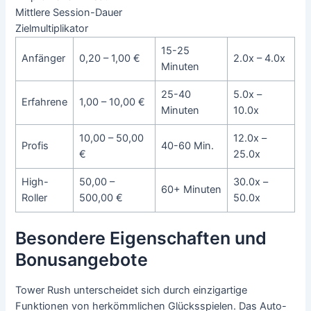
Mittlere Session-Dauer
Zielmultiplikator
15-25
Anfänger
0,20 – 1,00 €
2.0x – 4.0x
Minuten
25-40
5.0x –
Erfahrene
1,00 – 10,00 €
Minuten
10.0x
10,00 – 50,00
12.0x –
Profis
40-60 Min.
€
25.0x
High-
50,00 –
30.0x –
60+ Minuten
Roller
500,00 €
50.0x
Besondere Eigenschaften und
Bonusangebote
Tower Rush unterscheidet sich durch einzigartige
Funktionen von herkömmlichen Glücksspielen. Das Auto-