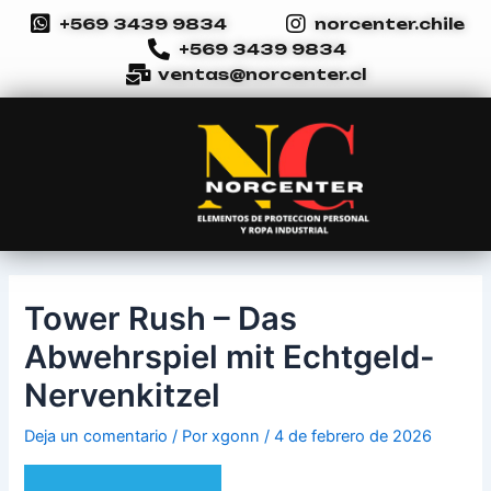
Ir
Navegación
+569 3439 9834
norcenter.chile
al
de
+569 3439 9834
contenido
entradas
ventas@norcenter.cl
Tower Rush – Das
Abwehrspiel mit Echtgeld-
Nervenkitzel
Deja un comentario
/ Por
xgonn
/
4 de febrero de 2026