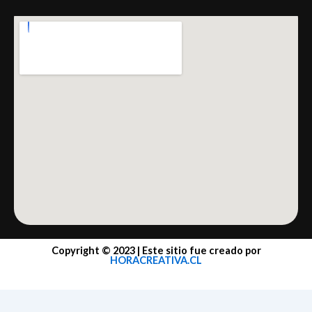
Copyright © 2023 | Este sitio fue creado por
HORACREATIVA.CL