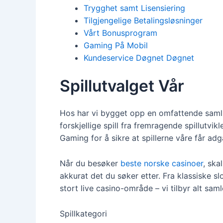
Trygghet samt Lisensiering
Tilgjengelige Betalingsløsninger
Vårt Bonusprogram
Gaming På Mobil
Kundeservice Døgnet Døgnet
Spillutvalget Vår
Hos har vi bygget opp en omfattende samlin
forskjellige spill fra fremragende spillutv
Gaming for å sikre at spillerne våre får ad
Når du besøker
beste norske casinoer
, ska
akkurat det du søker etter. Fra klassiske s
stort live casino-område – vi tilbyr alt saml
Spillkategori