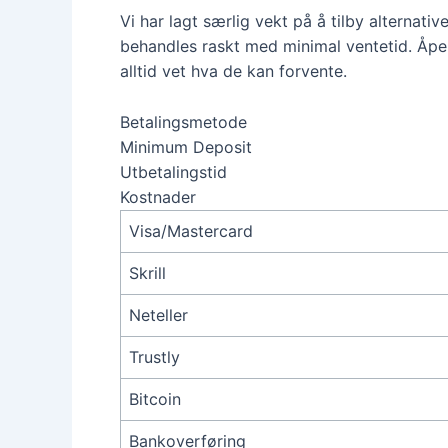
Vi har lagt særlig vekt på å tilby alterna
behandles raskt med minimal ventetid. Åpenh
alltid vet hva de kan forvente.
Betalingsmetode
Minimum Deposit
Utbetalingstid
Kostnader
Visa/Mastercard
Skrill
Neteller
Trustly
Bitcoin
Bankoverføring