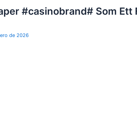
aper #casinobrand# Som Ett 
rero de 2026