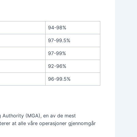
94-98%
97-99.5%
97-99%
92-96%
96-99.5%
ng Authority (MGA), en av de mest
terer at alle våre operasjoner gjennomgår