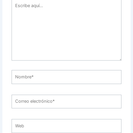
Escribe
aquí...
Nombre*
Correo
electrónico*
Web