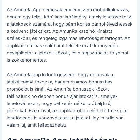
Az AmunRa App nemcsak egy egyszerű mobilalkalmazás,
hanem egy teljes körű kaszinóélmény, amely lehetővé teszi
a játékosok számára, hogy bármikor és bárhol élvezhessék
a kedvenc játékaikat. Az AmunRa kaszinó kínálata
széleskörű, és rengeteg izgalmas lehetőséget tartogat. Az
applikáció felhasználóbarát felülete miatt könnyedén
navigálhatsz a játékok között, és a regisztrációs folyamat
is zökkenőmentes.
Az AmunRa app különlegessége, hogy nemcsak a
játékélményt fokozza, hanem számos bónuszt és
promóciót is kínál. Az AmunRa bónuszok között
találhatunk no deposit bonus ajánlatokat is, amelyek
lehetővé teszik, hogy befizetés nélkül próbálj ki új
játékokat. Ezen kívül, az applikációban elérhető free spins
lehetőségek is vonzóvá teszik a játékot, így mindig van
valami új, amit felfedezhetsz.