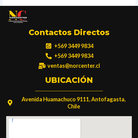
Contactos Directos
+569 3449 9834
+569 3449 9834
ventas@norcenter.cl
UBICACIÓN
Avenida Huamachuco 9111, Antofagasta,
Chile