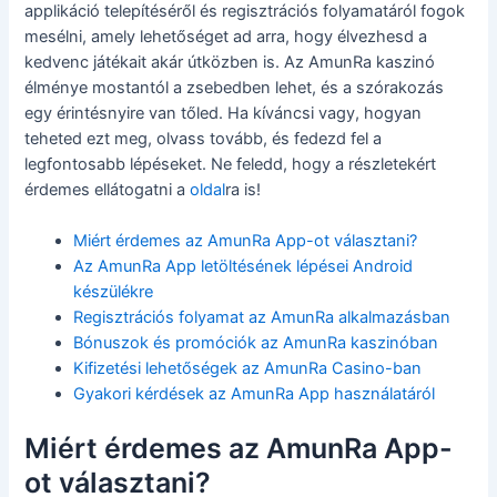
applikáció telepítéséről és regisztrációs folyamatáról fogok
mesélni, amely lehetőséget ad arra, hogy élvezhesd a
kedvenc játékait akár útközben is. Az AmunRa kaszinó
élménye mostantól a zsebedben lehet, és a szórakozás
egy érintésnyire van tőled. Ha kíváncsi vagy, hogyan
teheted ezt meg, olvass tovább, és fedezd fel a
legfontosabb lépéseket. Ne feledd, hogy a részletekért
érdemes ellátogatni a
oldal
ra is!
Miért érdemes az AmunRa App-ot választani?
Az AmunRa App letöltésének lépései Android
készülékre
Regisztrációs folyamat az AmunRa alkalmazásban
Bónuszok és promóciók az AmunRa kaszinóban
Kifizetési lehetőségek az AmunRa Casino-ban
Gyakori kérdések az AmunRa App használatáról
Miért érdemes az AmunRa App-
ot választani?