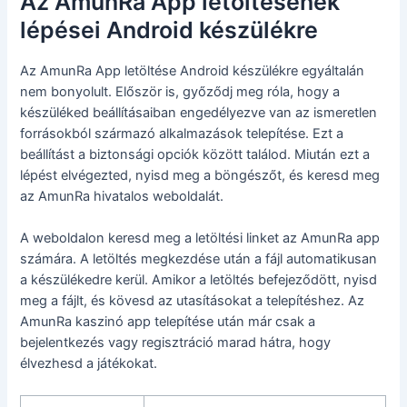
Az AmunRa App letöltésének
lépései Android készülékre
Az AmunRa App letöltése Android készülékre egyáltalán
nem bonyolult. Először is, győződj meg róla, hogy a
készüléked beállításaiban engedélyezve van az ismeretlen
forrásokból származó alkalmazások telepítése. Ezt a
beállítást a biztonsági opciók között találod. Miután ezt a
lépést elvégezted, nyisd meg a böngészőt, és keresd meg
az AmunRa hivatalos weboldalát.
A weboldalon keresd meg a letöltési linket az AmunRa app
számára. A letöltés megkezdése után a fájl automatikusan
a készülékedre kerül. Amikor a letöltés befejeződött, nyisd
meg a fájlt, és kövesd az utasításokat a telepítéshez. Az
AmunRa kaszinó app telepítése után már csak a
bejelentkezés vagy regisztráció marad hátra, hogy
élvezhesd a játékokat.