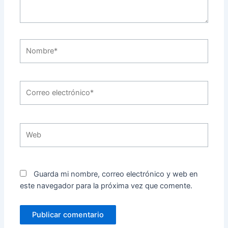
Nombre*
Correo
electrónico*
Web
Guarda mi nombre, correo electrónico y web en
este navegador para la próxima vez que comente.