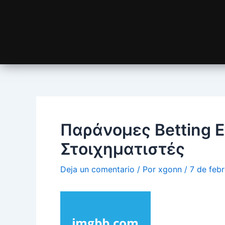
Παράνομες Betting Ε
Στοιχηματιστές
Deja un comentario
/ Por
xgonn
/
7 de feb