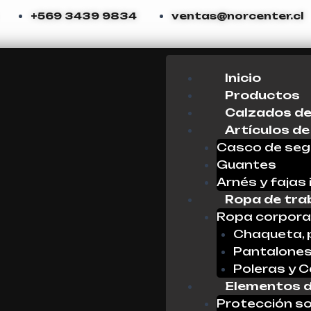
+569 3439 9834
ventas@norcenter.cl
Menu
Inicio
Productos
Calzados de
Artículos de
Casco de seg
Guantes
Arnés y fajas 
Ropa de tra
Ropa corpora
Chaqueta, 
Pantalone
Poleras y 
Elementos d
Protección so