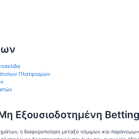
νων
στοσελίδα
αράτυπων Πλατφορμών
ων
ιστών
 Μη Εξουσιοδοτημένη Betting
ημάτων, η διαφοροποίηση μεταξύ νόμιμων και παράνομων