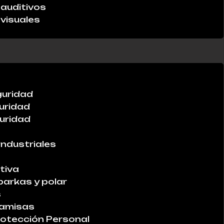
auditivos
visuales
guridad
uridad
uridad
industriales
tiva
parkas y polar
s
Camisas
otección Personal