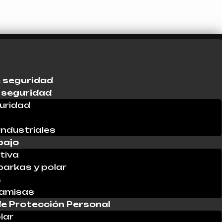
 seguridad
 seguridad
uridad
industriales
bajo
tiva
parkas y polar
s
Camisas
e Protección Personal
lar