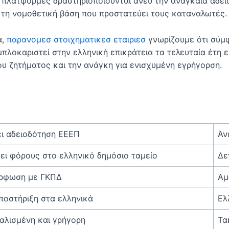
 πλατφόρμες δραστηριοποιούνται άνευ την αναγκαία άδεια
 τη νομοθετική βάση που προστατεύει τους καταναλωτές.
ά,
παρανομεσ στοιχηματικεσ εταιριεσ
γνωρίζουμε ότι σύμφ
μπλοκαριστεί στην ελληνική επικράτεια τα τελευταία έτη 
ου ζητήματος και την ανάγκη για ενισχυμένη εγρήγορση.
ι αδειοδότηση ΕΕΕΠ
Άν
ει φόρους στο ελληνικό δημόσιο ταμείο
Δε
ρφωση με ΓΚΠΔ
Αμ
ποστήριξη στα ελληνικά
Ελ
αλισμένη και γρήγορη
Τα