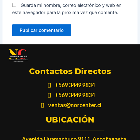
Guarda mi nombre, correo electrónico y web en
este navegador para la próxima vez que comente.
Contactos Directos
+569 3449 9834
+569 3449 9834
ventas@norcenter.cl
UBICACIÓN
Avenida Huamachuco 9111, Antofagasta,