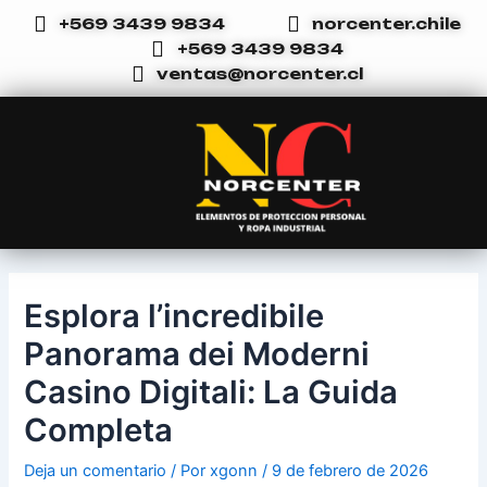
Ir
Navegación
+569 3439 9834
norcenter.chile
al
de
+569 3439 9834
contenido
entradas
ventas@norcenter.cl
Esplora l’incredibile
Panorama dei Moderni
Casino Digitali: La Guida
Completa
Deja un comentario
/ Por
xgonn
/
9 de febrero de 2026