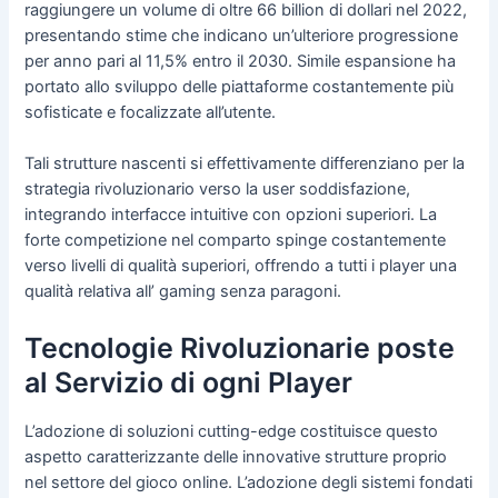
raggiungere un volume di oltre 66 billion di dollari nel 2022,
presentando stime che indicano un’ulteriore progressione
per anno pari al 11,5% entro il 2030. Simile espansione ha
portato allo sviluppo delle piattaforme costantemente più
sofisticate e focalizzate all’utente.
Tali strutture nascenti si effettivamente differenziano per la
strategia rivoluzionario verso la user soddisfazione,
integrando interfacce intuitive con opzioni superiori. La
forte competizione nel comparto spinge costantemente
verso livelli di qualità superiori, offrendo a tutti i player una
qualità relativa all’ gaming senza paragoni.
Tecnologie Rivoluzionarie poste
al Servizio di ogni Player
L’adozione di soluzioni cutting-edge costituisce questo
aspetto caratterizzante delle innovative strutture proprio
nel settore del gioco online. L’adozione degli sistemi fondati