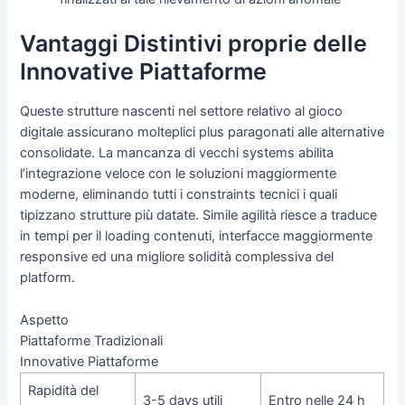
Vantaggi Distintivi proprie delle
Innovative Piattaforme
Queste strutture nascenti nel settore relativo al gioco
digitale assicurano molteplici plus paragonati alle alternative
consolidate. La mancanza di vecchi systems abilita
l’integrazione veloce con le soluzioni maggiormente
moderne, eliminando tutti i constraints tecnici i quali
tipizzano strutture più datate. Simile agilità riesce a traduce
in tempi per il loading contenuti, interfacce maggiormente
responsive ed una migliore solidità complessiva del
platform.
Aspetto
Piattaforme Tradizionali
Innovative Piattaforme
Rapidità del
3-5 days utili
Entro nelle 24 h