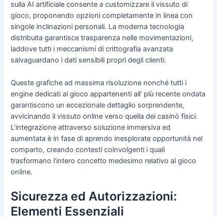
sulla AI artificiale consente a customizzare il vissuto di
gioco, proponendo opzioni completamente in linea con
singole inclinazioni personali. La moderna tecnologia
distribuita garantisce trasparenza nelle movimentazioni,
laddove tutti i meccanismi di crittografia avanzata
salvaguardano i dati sensibili propri degli clienti.
Queste grafiche ad massima risoluzione nonché tutti i
engine dedicati al gioco appartenenti all’ più recente ondata
garantiscono un eccezionale dettaglio sorprendente,
avvicinando il vissuto online verso quella dei casinò fisici.
L’integrazione attraverso soluzione immersiva ed
aumentata è in fase di aprendo inesplorate opportunità nel
comparto, creando contesti coinvolgenti i quali
trasformano l’intero concetto medesimo relativo al gioco
online.
Sicurezza ed Autorizzazioni:
Elementi Essenziali