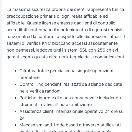
La massima sicurezza propria dei clienti rappresenta l’unica
preoccupazione primaria di ogni realtà affidabile ed
affidabile. Queste licenze emesse dagli enti di controllo
accreditati confermano il mantenimento di rigorosi requisiti
funzionali ed la conformità rispetto alle disposizioni attuali. I
sistemi di verifica KYC bloccano accessi assolutamente
non permessi, laddove tutti i sistemi SSL con 256 chiavi
garantiscono questa cifratura integrale delle comunicazioni.
Cifratura totale per ciascuna singole operazioni
monetarie
Controlli indipendenti realizzati da aziende dedicate
nella verifica random
Politiche rigorose di gioco consapevole includendo
strumenti relativi all’ auto-limitazione
Assistenza clienti internazionale operativo 24 ore su
24
Meccanismi anti-frode basati attraverso artificial AI
finalizzati al tale rilevamento di azioni anomale