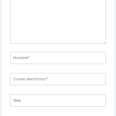
Nombre*
Correo
electrónico*
Web