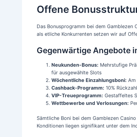
Offene Bonusstruktu
Das Bonusprogramm bei dem Gamblezen Cas
als etliche Konkurrenten setzen wir auf Off
Gegenwärtige Angebote i
Neukunden-Bonus:
Mehrstufige Präm
für ausgewählte Slots
Wöchentliche Einzahlungsboni:
Am M
Cashback-Programm:
10% Rückzahl
VIP-Treueprogramm:
Gestaffeltes S
Wettbewerbe und Verlosungen:
Per
Sämtliche Boni bei dem Gamblezen Casino f
Konditionen liegen signifikant unter dem I