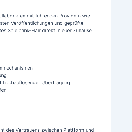
kollaborieren mit führenden Providern wie
sten Veröffentlichungen und geprüfte
tes Spielbank-Flair direkt in euer Zuhause
innmechanismen
rung
mit hochauflösender Übertragung
fen
nt des Vertrauens zwischen Plattform und