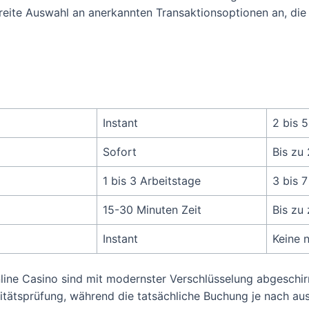
 breite Auswahl an anerkannten Transaktionsoptionen an, di
Instant
2 bis 
Sofort
Bis zu
1 bis 3 Arbeitstage
3 bis 
15-30 Minuten Zeit
Bis zu 
Instant
Keine 
ine Casino sind mit modernster Verschlüsselung abgeschir
tätsprüfung, während die tatsächliche Buchung je nach au