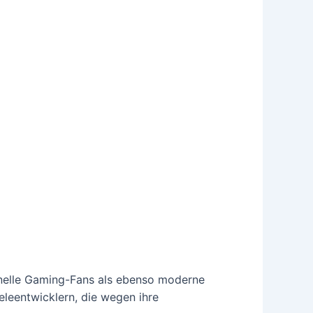
ionelle Gaming-Fans als ebenso moderne
leentwicklern, die wegen ihre