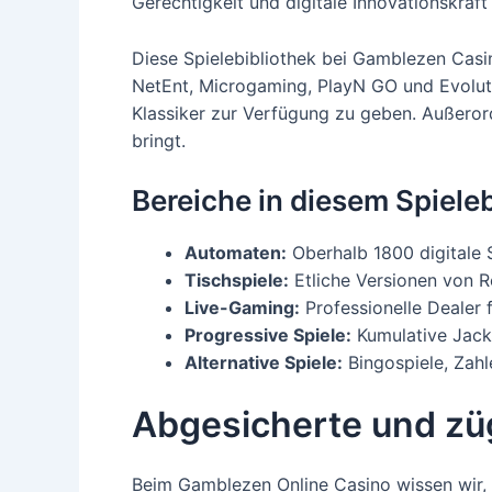
Gerechtigkeit und digitale Innovationskraft
Diese Spielebibliothek bei Gamblezen Casino
NetEnt, Microgaming, PlayN GO und Evoluti
Klassiker zur Verfügung zu geben. Außerorde
bringt.
Bereiche in diesem Spiele
Automaten:
Oberhalb 1800 digitale
Tischspiele:
Etliche Versionen von Ro
Live-Gaming:
Professionelle Dealer 
Progressive Spiele:
Kumulative Jackp
Alternative Spiele:
Bingospiele, Zahl
Abgesicherte und zü
Beim Gamblezen Online Casino wissen wir, 