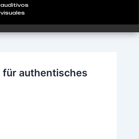
auditivos
visuales
 für authentisches