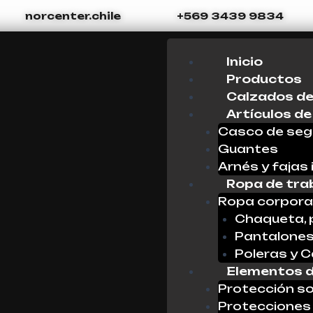
norcenter.chile
+569 3439 9834
Menu
Inicio
Productos
Calzados de
Artículos de
Casco de seg
Guantes
Arnés y fajas 
Ropa de tra
Ropa corpora
Chaqueta, 
Pantalone
Poleras y 
Elementos d
Protección so
Protecciones 