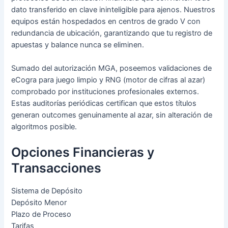
dato transferido en clave ininteligible para ajenos. Nuestros
equipos están hospedados en centros de grado V con
redundancia de ubicación, garantizando que tu registro de
apuestas y balance nunca se eliminen.
Sumado del autorización MGA, poseemos validaciones de
eCogra para juego limpio y RNG (motor de cifras al azar)
comprobado por instituciones profesionales externos.
Estas auditorías periódicas certifican que estos títulos
generan outcomes genuinamente al azar, sin alteración de
algoritmos posible.
Opciones Financieras y
Transacciones
Sistema de Depósito
Depósito Menor
Plazo de Proceso
Tarifas