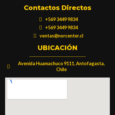
Contactos Directos
+569 3449 9834
+569 3449 9834
ventas@norcenter.cl
UBICACIÓN
Avenida Huamachuco 9111, Antofagasta,
Chile