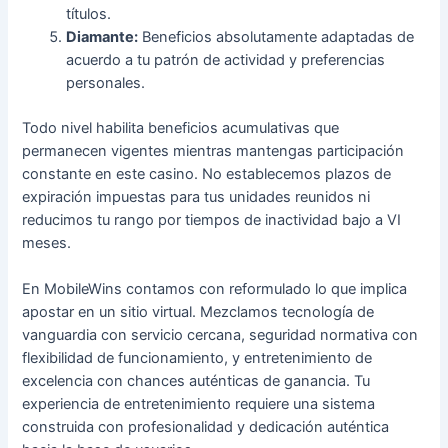
títulos.
Diamante:
Beneficios absolutamente adaptadas de
acuerdo a tu patrón de actividad y preferencias
personales.
Todo nivel habilita beneficios acumulativas que
permanecen vigentes mientras mantengas participación
constante en este casino. No establecemos plazos de
expiración impuestas para tus unidades reunidos ni
reducimos tu rango por tiempos de inactividad bajo a VI
meses.
En MobileWins contamos con reformulado lo que implica
apostar en un sitio virtual. Mezclamos tecnología de
vanguardia con servicio cercana, seguridad normativa con
flexibilidad de funcionamiento, y entretenimiento de
excelencia con chances auténticas de ganancia. Tu
experiencia de entretenimiento requiere una sistema
construida con profesionalidad y dedicación auténtica