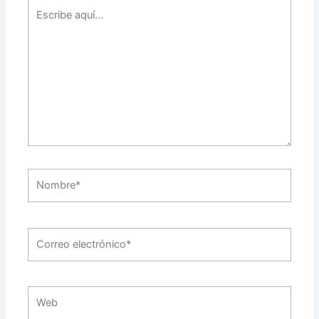
Escribe
aquí...
Nombre*
Correo
electrónico*
Web