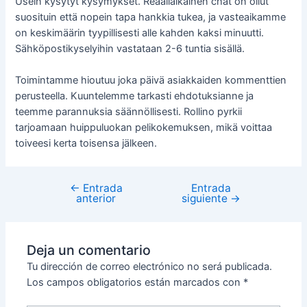
Usein kysytyt kysymykset. Reaaliaikainen chat on ollut
suosituin että nopein tapa hankkia tukea, ja vasteaikamme
on keskimäärin tyypillisesti alle kahden kaksi minuutti.
Sähköpostikyselyihin vastataan 2-6 tuntia sisällä.
Toimintamme hioutuu joka päivä asiakkaiden kommenttien
perusteella. Kuuntelemme tarkasti ehdotuksianne ja
teemme parannuksia säännöllisesti. Rollino pyrkii
tarjoamaan huippuluokan pelikokemuksen, mikä voittaa
toiveesi kerta toisensa jälkeen.
←
Entrada
Entrada
anterior
siguiente
→
Deja un comentario
Tu dirección de correo electrónico no será publicada.
Los campos obligatorios están marcados con
*