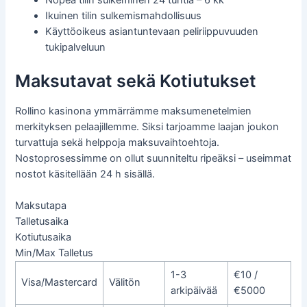
Ikuinen tilin sulkemismahdollisuus
Käyttöoikeus asiantuntevaan peliriippuvuuden
tukipalveluun
Maksutavat sekä Kotiutukset
Rollino kasinona ymmärrämme maksumenetelmien
merkityksen pelaajillemme. Siksi tarjoamme laajan joukon
turvattuja sekä helppoja maksuvaihtoehtoja.
Nostoprosessimme on ollut suunniteltu ripeäksi – useimmat
nostot käsitellään 24 h sisällä.
Maksutapa
Talletusaika
Kotiutusaika
Min/Max Talletus
1-3
€10 /
Visa/Mastercard
Välitön
arkipäivää
€5000