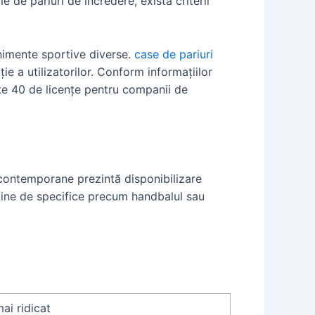
de pariuri de încredere, există criterii
enimente sportive diverse.
case de pariuri
ie a utilizatorilor. Conform informațiilor
te 40 de licențe pentru companii de
le contemporane prezintă disponibilizare
line de specifice precum handbalul sau
mai ridicat