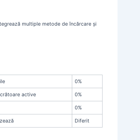
integrează multiple metode de încărcare și
ile
0%
ucrătoare active
0%
0%
izează
Diferit