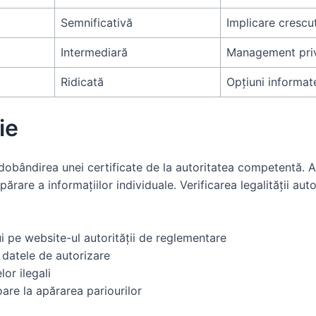
Semnificativă
Implicare crescu
Intermediară
Management priv
Ridicată
Opțiuni informat
ie
dobândirea unei certificate de la autoritatea competentă. A
părare a informațiilor individuale. Verificarea legalității auto
lui pe website-ul autorității de reglementare
r datele de autorizare
lor ilegali
toare la apărarea pariourilor