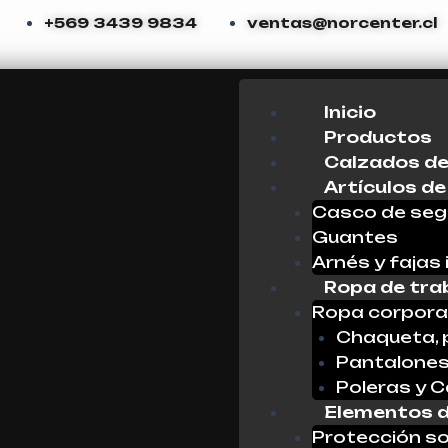
+569 3439 9834
ventas@norcenter.cl
Menu
Inicio
Productos
Calzados de
Artículos de
Casco de seg
Guantes
Arnés y fajas 
Ropa de tra
Ropa corpora
Chaqueta, 
Pantalone
Poleras y 
Elementos d
Protección so