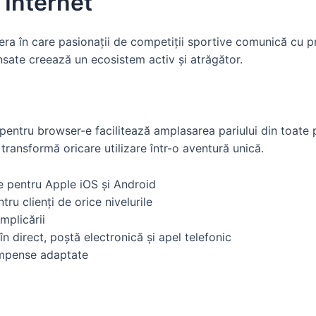
 Internet
era în care pasionații de competiții sportive comunică cu pr
vansate creează un ecosistem activ și atrăgător.
 pentru browser-e facilitează amplasarea pariului din toate po
 transformă oricare utilizare într-o aventură unică.
ce pentru Apple iOS și Android
tru clienți de orice nivelurile
implicării
în direct, poștă electronică și apel telefonic
mpense adaptate