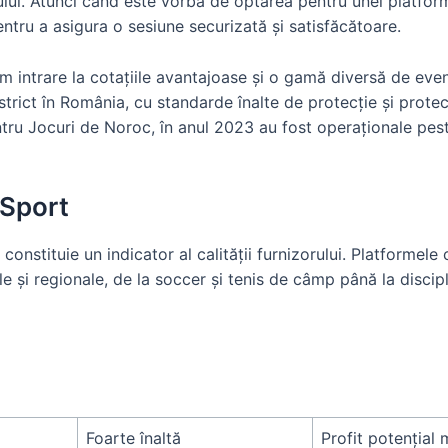
ui. Atunci când este vorba de optarea pentru unei platforme 
ntru a asigura o sesiune securizată și satisfăcătoare.
m intrare la cotațiile avantajoase și o gamă diversă de ev
rict în România, cu standarde înalte de protecție și protecț
tru Jocuri de Noroc, în anul 2023 au fost operaționale pes
 Sport
 constituie un indicator al calității furnizorului. Platforme
 și regionale, de la soccer și tenis de câmp până la discip
Foarte înaltă
Profit potențial 