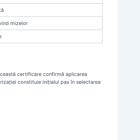
tă
ind mizelor
e
ceastă certificare confirmă aplicarea
rizației constituie inițialul pas în selectarea