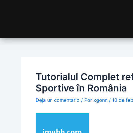
Tutorialul Complet re
Sportive în România
Deja un comentario
/ Por
xgonn
/
10 de fe