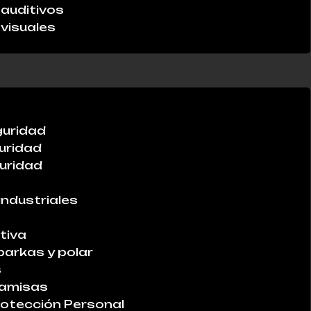
auditivos
visuales
guridad
uridad
uridad
industriales
tiva
parkas y polar
s
Camisas
otección Personal