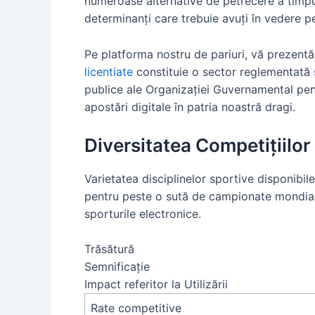
numeroase alternative de petrecere a timpul
determinanți care trebuie avuți în vedere pe
Pe platforma nostru de pariuri, vă prezentă
licentiate
constituie o sector reglementată st
publice ale Organizației Guvernamental pen
apostări digitale în patria noastră dragi.
Diversitatea Competițiilor
Varietatea disciplinelor sportive disponibile
pentru peste o sută de campionate mondiale
sporturile electronice.
Trăsătură
Semnificație
Impact referitor la Utilizării
Rate competitive