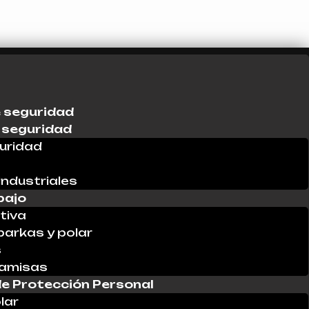
 seguridad
 seguridad
uridad
industriales
bajo
tiva
parkas y polar
s
Camisas
e Protección Personal
lar