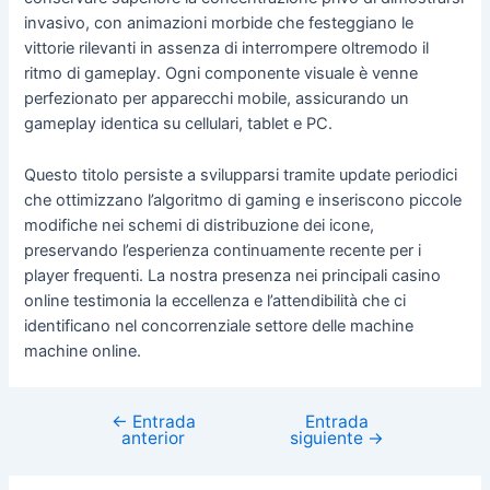
invasivo, con animazioni morbide che festeggiano le
vittorie rilevanti in assenza di interrompere oltremodo il
ritmo di gameplay. Ogni componente visuale è venne
perfezionato per apparecchi mobile, assicurando un
gameplay identica su cellulari, tablet e PC.
Questo titolo persiste a svilupparsi tramite update periodici
che ottimizzano l’algoritmo di gaming e inseriscono piccole
modifiche nei schemi di distribuzione dei icone,
preservando l’esperienza continuamente recente per i
player frequenti. La nostra presenza nei principali casino
online testimonia la eccellenza e l’attendibilità che ci
identificano nel concorrenziale settore delle machine
machine online.
←
Entrada
Entrada
anterior
siguiente
→