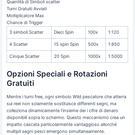
Quantità di Simboli scatter
Turni Gratuiti Avviati
Moltiplicatore Max
Chance di Trigger
3 simboli Scatter
Dieci Spin
100x
1:120
4 Scatter
15 spin Spin
500x
1:850
Cinque Scatter
20 Spin
1000x
1:5000
Opzioni Speciali e Rotazioni
Gratuiti
Mentre i turni free, ogni simbolo Wild pescatore che atterra
sui reel non solamente sostituisce differenti segni, ma
colleziona dinamicamente l’insieme dei i cifre di denaro
disponibili sopra lo schermo. Questo meccanismo crea un
impatto cascata particolarmente vantaggioso allorché
multipli segni pesci emergono simultaneamente.