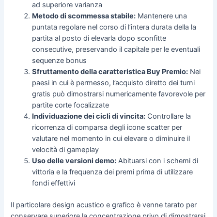
ad superiore varianza
Metodo di scommessa stabile:
Mantenere una
puntata regolare nel corso di l’intera durata della la
partita al posto di elevarla dopo sconfitte
consecutive, preservando il capitale per le eventuali
sequenze bonus
Sfruttamento della caratteristica Buy Premio:
Nei
paesi in cui è permesso, l’acquisto diretto dei turni
gratis può dimostrarsi numericamente favorevole per
partite corte focalizzate
Individuazione dei cicli di vincita:
Controllare la
ricorrenza di comparsa degli icone scatter per
valutare nel momento in cui elevare o diminuire il
velocità di gameplay
Uso delle versioni demo:
Abituarsi con i schemi di
vittoria e la frequenza dei premi prima di utilizzare
fondi effettivi
Il particolare design acustico e grafico è venne tarato per
conservare superiore la concentrazione privo di dimostrarsi