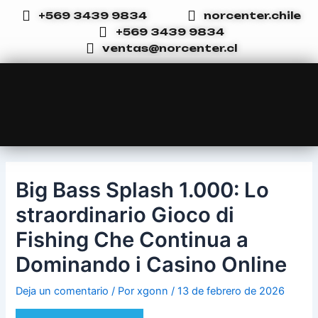
Ir
Navegación
+569 3439 9834
norcenter.chile
al
de
+569 3439 9834
contenido
entradas
ventas@norcenter.cl
Big Bass Splash 1.000: Lo
straordinario Gioco di
Fishing Che Continua a
Dominando i Casino Online
Deja un comentario
/ Por
xgonn
/
13 de febrero de 2026