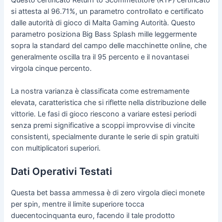
si attesta al 96.71%, un parametro controllato e certificato
dalle autorità di gioco di Malta Gaming Autorità. Questo
parametro posiziona Big Bass Splash mille leggermente
sopra la standard del campo delle macchinette online, che
generalmente oscilla tra il 95 percento e il novantasei
virgola cinque percento.
La nostra varianza è classificata come estremamente
elevata, caratteristica che si riflette nella distribuzione delle
vittorie. Le fasi di gioco riescono a variare estesi periodi
senza premi significative a scoppi improvvise di vincite
consistenti, specialmente durante le serie di spin gratuiti
con multiplicatori superiori.
Dati Operativi Testati
Questa bet bassa ammessa è di zero virgola dieci monete
per spin, mentre il limite superiore tocca
duecentocinquanta euro, facendo il tale prodotto