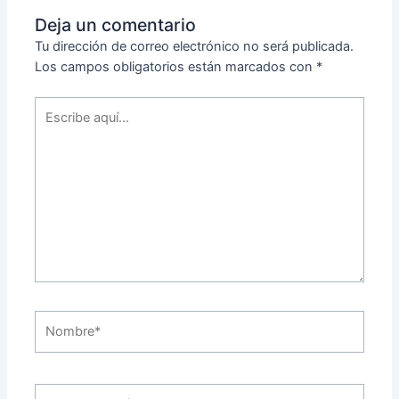
Deja un comentario
Tu dirección de correo electrónico no será publicada.
Los campos obligatorios están marcados con
*
Escribe
aquí...
Nombre*
Correo