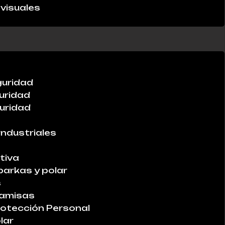
visuales
guridad
uridad
uridad
industriales
tiva
parkas y polar
s
Camisas
otección Personal
lar