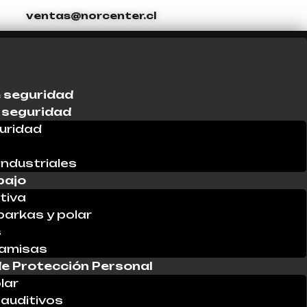
ventas@norcenter.cl
 seguridad
 seguridad
uridad
industriales
bajo
tiva
parkas y polar
s
Camisas
e Protección Personal
lar
auditivos