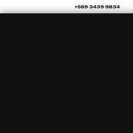
Ir
Navegación
+569 3439 9834
al
de
contenido
entradas