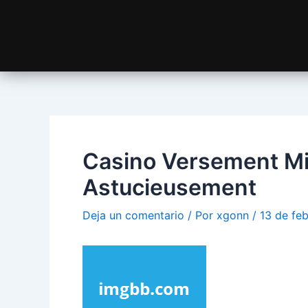
Casino Versement Mi
Astucieusement
Deja un comentario
/ Por
xgonn
/
13 de fe