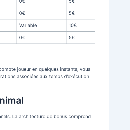
0€
5€
0€
5€
Variable
10€
0€
5€
 compte joueur en quelques instants, vous
ustrations associées aux temps d’exécution
nimal
nnels. La architecture de bonus comprend