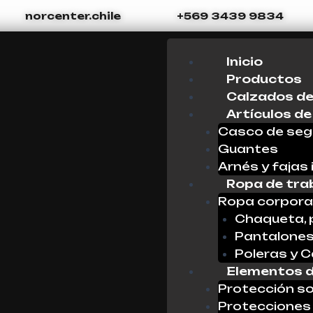
norcenter.chile
+569 3439 9834
Menu
Inicio
Productos
Calzados de
Artículos de
Casco de seg
Guantes
Arnés y fajas 
Ropa de tra
Ropa corpora
Chaqueta, 
Pantalone
Poleras y 
Elementos d
Protección so
Protecciones 